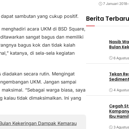
7 Januari 2018
•
 dapat sambutan yang cukup positif.
Berita Terbar
uk menghadiri acara UKM di BSD Square,
 ditawarkan sangat bagus dan memiliki
Nasib Wa
rangnya bagus kok dan tidak kalah
Bulan Ke
l,” katanya, di sela-sela kegiatan
6 Agustu
 diadakan secara rutin. Mengingat
Tekan Res
Sediment
 pengembangan UKM. Jangan sampai
a maksimal. “Sebagai warga biasa, saya
4 Agustu
ng kalau tidak dimaksimalkan. Ini yang
Cegah Stu
Kampanye
Ibu Hamil
Bulan Kekeringan Dampak Kemarau
3 Agustu