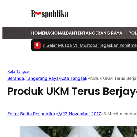
HOME
NASIONAL
BANTEN
TANGERANG RAYA
POL
#1 -
PKS Tangsel Gelar Musda VI, Mustopa Tegaskan Komitmen PK
Kota Tangsel
Beranda
/
Tangerang Raya
/
Kota Tangsel
/
Produk UKM Terus Berja
Produk UKM Terus Berja
Editor Berita Respublika
•
12 November 2017
•
3 Menit memba