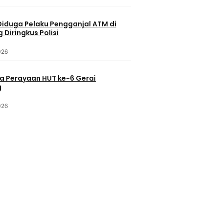
Diduga Pelaku Pengganjal ATM di
Diringkus Polisi
026
a Perayaan HUT ke-6 Gerai
g
026