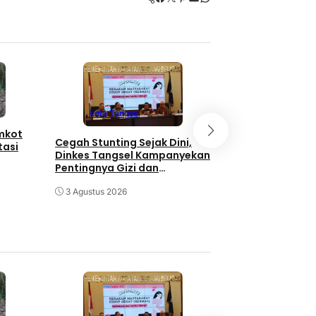
Kota Tangse
Kota Tangsel
emkot
3 Orang Diduga
Cegah Stunting Sejak Dini,
tasi
Pengganjal ATM
Dinkes Tangsel Kampanyekan
Diringkus Polisi
Pentingnya Gizi dan
Keaktifan Ibu Hamil
30 Juli 2026
3 Agustus 2026