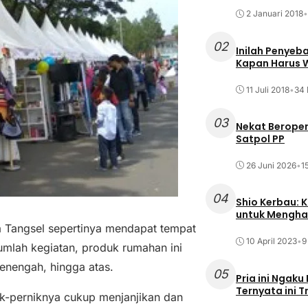
2 Januari 2018
•
02
Inilah Penyeb
Kapan Harus
11 Juli 2018
•
34 
03
Nekat Beroper
Satpol PP
26 Juni 2026
•
1
04
Shio Kerbau: K
untuk Mengha
 Tangsel sepertinya mendapat tempat
10 April 2023
•
9
umlah kegiatan, produk rumahan ini
menengah, hingga atas.
05
Pria ini Ngaku
Ternyata ini T
nak-perniknya cukup menjanjikan dan