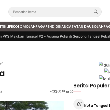
ITIK
LIFE
KOLOM
OLAHRAGA
PENDIDIKAN
CATATAN DAUS
OLAHRA
S Majukan Tangsel
|
#2 -
Asrama Polisi di Serpong Tangsel Kebakara
ya
ya
Berita Populer
Facebook
Twitter
Pinterest
Mail
WhatsApp
ca
01
Kota Tangsel