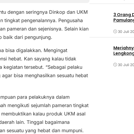
antu dengan seringnya Dinkop dan UKM
3 Orang 
Pamulang 
an tingkat pengenalannya. Pengusaha
an pameran dan sejenisnya. Selain kian
30 Juli 2
p baik dari pengunjung.
Meriahny
upa bisa digalakkan. Mengingat
Lengkon
nsi hebat. Kan sayang kalau tidak
30 Juli 2
kegiatan tersebut. “Sebagai pelaku
g agar bisa menghasilkan sesuatu hebat
mampuan para pelakuknya dalam
ah mengikuti sejumlah pameran tingkat
ini membuktikan kalau produk UKM asal
daerah lain. Tinggal bagaimana
n sesuatu yang hebat dan mumpuni.