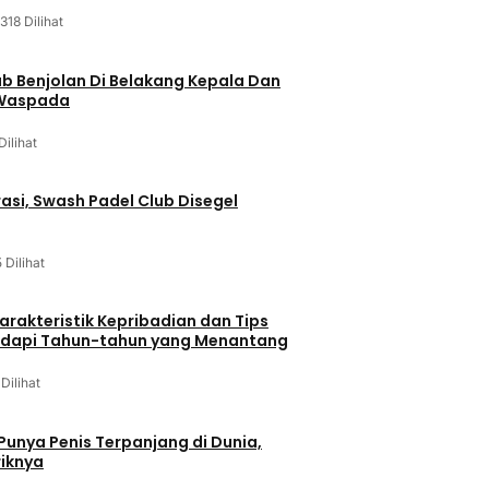
318 Dilihat
ab Benjolan Di Belakang Kepala Dan
 Waspada
Dilihat
asi, Swash Padel Club Disegel
5 Dilihat
arakteristik Kepribadian dan Tips
dapi Tahun-tahun yang Menantang
 Dilihat
 Punya Penis Terpanjang di Dunia,
riknya