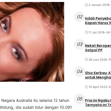
2 Januari 2018
•
02
Inilah Penyeb
Kapan Harus
11 Juli 2018
•
34 
03
Nekat Beroper
Satpol PP
26 Juni 2026
•
1
04
Shio Kerbau: K
untuk Mengha
10 April 2023
•
9
05
Pria ini Ngaku
gara Australia itu selama 12 tahun
Ternyata ini T
ihitung, dia sudah tidur dengan 10.091