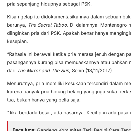
pria sepanjang hidupnya sebagai PSK.
Kisah gelap itu didokumentasikannya dalam sebuah buku.
barunya,
The Secret Taboo
. Di dalamnya, Montenegro 
diinginkan pria dari PSK. Apakah benar hanya mengingi
kesepian.
“Rahasia ini berawal ketika pria merasa jenuh dengan
pasangannya kurang bisa memuaskannya atau bahkan ma
dari
The Mirror and The Sun,
Senin (13/11/2017).
Menurutnya, pria memiliki kesukaan tersendiri dalam me
karena banyak pria hidung belang yang juga suka berk
tua, bukan hanya yang belia saja.
“Jika berdada besar, ada pasarnya. Kecil pun ada pasarn
Baca juga:
Gandeng Komunitas Tari, Begini Cara Tang