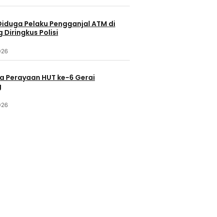
Diduga Pelaku Pengganjal ATM di
Diringkus Polisi
026
a Perayaan HUT ke-6 Gerai
g
026