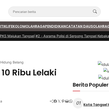
ITIK
LIFE
KOLOM
OLAHRAGA
PENDIDIKAN
CATATAN DAUS
OLAHRA
 Majukan Tangsel
|
#2 -
Asrama Polisi di Serpong Tangsel Kebakaran
i Hidung Belang
10 Ribu Lelaki
Berita Populer
Facebook
Twitter
Pinterest
Mail
WhatsApp
ca
01
Kota Tangsel