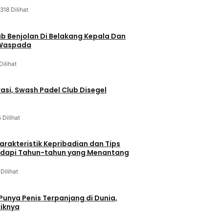
318 Dilihat
ab Benjolan Di Belakang Kepala Dan
 Waspada
Dilihat
asi, Swash Padel Club Disegel
5 Dilihat
arakteristik Kepribadian dan Tips
dapi Tahun-tahun yang Menantang
 Dilihat
 Punya Penis Terpanjang di Dunia,
riknya