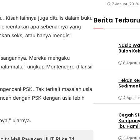
7 Januari 2018
•
 Kisah lainnya juga ditulis dalam buku
Berita Terbar
menceritakan apa sebenarnya yang
nkan seks, atau hanya mengisi
Nasib Wa
Bulan Ke
 pasangannya. Mereka mengaku
6 Agustu
lu-malu,” ungkap Montenegro dilansir
Tekan Res
Sediment
ngencani PSK. Tak terkait masalah usia
encan dengan PSK dengan usia lebih
4 Agustu
Cegah Stu
ya,” ujarnya.
Kampanye
Ibu Hamil
3 Agustu
city Mall Rayakan HUT RI ke 74