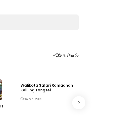
Facebook
Twitter
Pinterest
Mail
WhatsApp
Walikota Safari Ramadhan
Ini Daftar Cale
Keliling Tangsel
yang Diprediksi 
Parlemen
14 Mei 2019
12 Mei 2019
usi