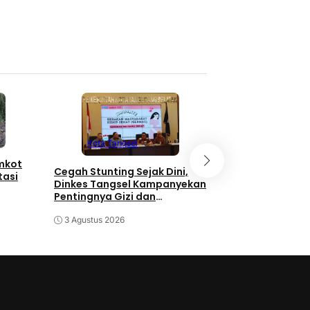
Kota Tangse
Kota Tangsel
emkot
3 Orang Diduga
Cegah Stunting Sejak Dini,
tasi
Pengganjal ATM
Dinkes Tangsel Kampanyekan
Diringkus Polisi
Pentingnya Gizi dan
Keaktifan Ibu Hamil
30 Juli 2026
3 Agustus 2026