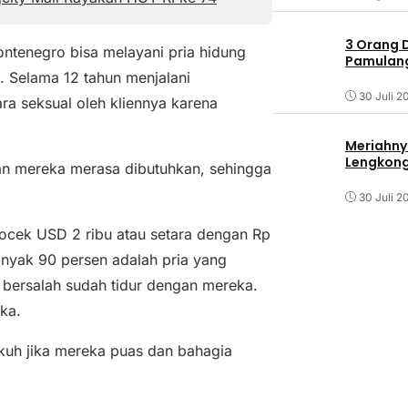
3 Orang 
ontenegro bisa melayani pria hidung
Pamulang 
. Selama 12 tahun menjalani
30 Juli 2
ra seksual oleh kliennya karena
Meriahny
Lengkon
an mereka merasa dibutuhkan, sehingga
30 Juli 2
cek USD 2 ribu atau setara dengan Rp
banyak 90 persen adalah pria yang
 bersalah sudah tidur dengan mereka.
ka.
ngkuh jika mereka puas dan bahagia