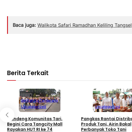
Baca juga:
Walikota Safari Ramadhan Keliling Tangsel
Berita Terkait
Berita
Kota Tangerang
Uncategorized
Uncategorized
Gandeng Komunitas Tari,
Pangkas Rantai Distrib
Begini Cara Tangcity Mall
Produk Tani, Airin Bakal
Rayakan HUT RI ke 74
Perbanyak Toko Tani