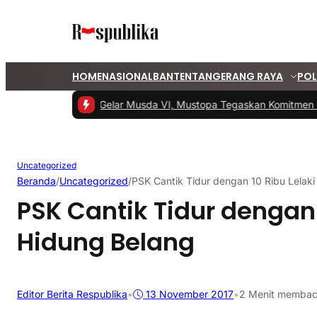
HOME
NASIONAL
BANTEN
TANGERANG RAYA
POL
#1 -
PKS Tangsel Gelar Musda VI, Mustopa Tegaskan Komitmen PKS
Uncategorized
Beranda
/
Uncategorized
/
PSK Cantik Tidur dengan 10 Ribu Lelak
PSK Cantik Tidur dengan 
Hidung Belang
Editor Berita Respublika
•
13 November 2017
•
2 Menit memba