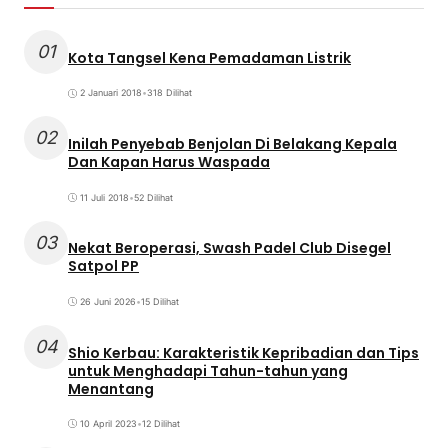
01
Kota Tangsel Kena Pemadaman Listrik
2 Januari 2018
•
318 Dilihat
02
Inilah Penyebab Benjolan Di Belakang Kepala
Dan Kapan Harus Waspada
11 Juli 2018
•
52 Dilihat
03
Nekat Beroperasi, Swash Padel Club Disegel
Satpol PP
26 Juni 2026
•
15 Dilihat
04
Shio Kerbau: Karakteristik Kepribadian dan Tips
untuk Menghadapi Tahun-tahun yang
Menantang
10 April 2023
•
12 Dilihat