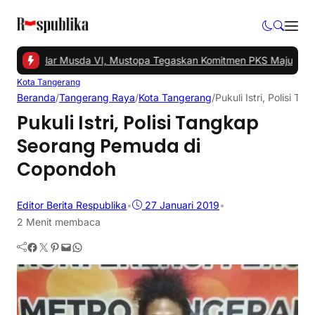
gsel Gelar Musda VI, Mustopa Tegaskan Komitmen PKS Majukan Ta
Kota Tangerang
Beranda
/
Tangerang Raya
/
Kota Tangerang
/
Pukuli Istri, Polisi
Pukuli Istri, Polisi Tangkap
Seorang Pemuda di
Copondoh
Editor Berita Respublika
•
27 Januari 2019
•
2 Menit membaca
Facebook
Twitter
Pinterest
Mail
WhatsApp