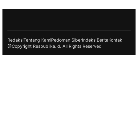
Redaksi
Tentang Kami
Pedoman Siber
Indeks Berita
Kontak
@Copyright Respublika.id. All Rights Reserved