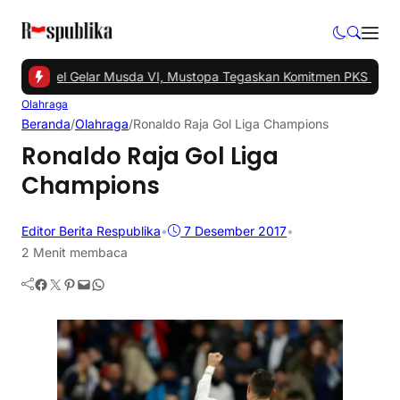
 Tangsel Gelar Musda VI, Mustopa Tegaskan Komitmen PKS Majuka
Olahraga
Beranda
/
Olahraga
/
Ronaldo Raja Gol Liga Champions
Ronaldo Raja Gol Liga
Champions
Editor Berita Respublika
•
7 Desember 2017
•
2 Menit membaca
Facebook
Twitter
Pinterest
Mail
WhatsApp