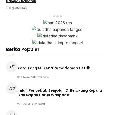
Dampak Kemarau
6 Agustus 2026
Berita Populer
01
Kota Tangsel Kena Pemadaman Listrik
2 Januari 2018
•
318 Dilihat
02
Inilah Penyebab Benjolan Di Belakang Kepala
Dan Kapan Harus Waspada
11 Juli 2018
•
34 Dilihat