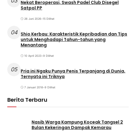
03
Nekat Beroperasi, Swash Padel Club Disegel
Satpol PP
26 Juni 2026
•
15 Dilihat
04
Shio Kerbau: Karakteristik Kepribadian dan Tips
untuk Menghadapi Tahun-tahun yang
Menantang
10 April 2023
•
9 Dilihat
05
Pria ini Ngaku Punya Penis Terpanjang di Dunia,
Ternyata ini Triknya
7 Januari 2018
•
9 Dilihat
Berita Terbaru
Nasib Warga Kampung Koceak Tangsel 2
Bulan Kekeringan Dampak Kemarau