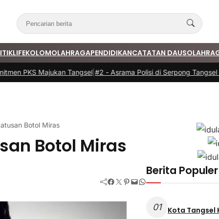
ITIK
LIFE
KOLOM
OLAHRAGA
PENDIDIKAN
CATATAN DAUS
OLAHRA
tmen PKS Majukan Tangsel
|
#2 -
Asrama Polisi di Serpong Tangsel K
atusan Botol Miras
san Botol Miras
Berita Populer
Facebook
Twitter
Pinterest
Mail
WhatsApp
01
Kota Tangsel