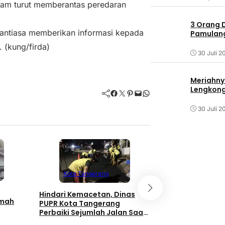
lam turut memberantas peredaran
3 Orang 
nantiasa memberikan informasi kepada
Pamulang 
 (kung/firda)
30 Juli 2
Meriahny
Lengkon
Facebook
Twitter
Pinterest
Mail
WhatsApp
30 Juli 2
Kota Tangerang
Kota Tanger
Hindari Kemacetan, Dinas
Keistimewaan 
umah
PUPR Kota Tangerang
hadir di Howard
Perbaiki Sejumlah Jalan Saat
Wyndham Tang
Malam Hari