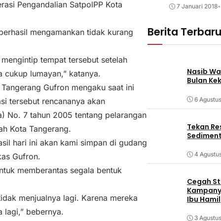
erasi Pengandalian SatpolPP Kota
7 Januari 2018
•
Berita Terbar
 berhasil mengamankan tidak kurang
mengintip tempat tersebut setelah
Nasib Wa
a cukup lumayan,” katanya.
Bulan Ke
 Tangerang Gufron mengaku saat ini
6 Agustu
si tersebut rencananya akan
) No. 7 tahun 2005 tentang pelarangan
Tekan Res
ah Kota Tangerang.
Sediment
sil hari ini akan kami simpan di gudang
4 Agustu
kas Gufron.
untuk memberantas segala bentuk
Cegah Stu
Kampanye
 tidak menjualnya lagi. Karena mereka
Ibu Hamil
 lagi,” bebernya.
3 Agustu