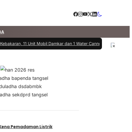
GA
ebakaran, 11 Unit Mobil Damkar dan 1 Water Cannon Diterjunkan
|
#3 
×
 Kena Pemadaman Listrik