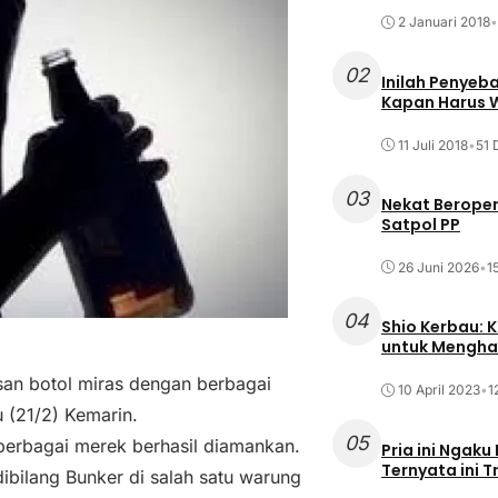
2 Januari 2018
•
02
Inilah Penyeb
Kapan Harus
11 Juli 2018
•
51 
03
Nekat Beroper
Satpol PP
26 Juni 2026
•
1
04
Shio Kerbau: K
untuk Mengha
san botol miras dengan berbagai
10 April 2023
•
1
 (21/2) Kemarin.
05
berbagai merek berhasil diamankan.
Pria ini Ngaku
Ternyata ini T
ibilang Bunker di salah satu warung