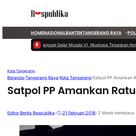
HOME
NASIONAL
BANTEN
TANGERANG RAYA
POL
#1 -
PKS Tangsel Gelar Musda VI, Mustopa Tegaskan Komi
Kota Tangerang
Beranda
/
Tangerang Raya
/
Kota Tangerang
/
Satpol PP Amankan R
Satpol PP Amankan Ratu
Editor Berita Respublika
•
21 Februari 2018
•
2 Menit membaca