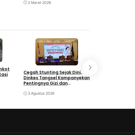
2 Maret 2026
17 Februari 2026
Kota Tangse
Kota Tangsel
emkot
3 Orang Diduga
Cegah Stunting Sejak Dini,
tasi
Pengganjal ATM
Dinkes Tangsel Kampanyekan
Diringkus Polisi
Pentingnya Gizi dan
Keaktifan Ibu Hamil
30 Juli 2026
3 Agustus 2026