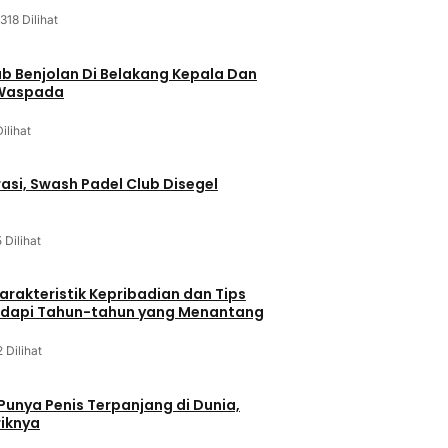
318 Dilihat
ab Benjolan Di Belakang Kepala Dan
 Waspada
Dilihat
asi, Swash Padel Club Disegel
5 Dilihat
arakteristik Kepribadian dan Tips
dapi Tahun-tahun yang Menantang
2 Dilihat
 Punya Penis Terpanjang di Dunia,
riknya