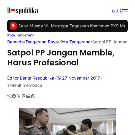
angsel Gelar Musda VI, Mustopa Tegaskan Komitmen PKS Majukan 
Kota Tangerang
Beranda
/
Tangerang Raya
/
Kota Tangerang
/
Satpol PP Jangan Mem
Satpol PP Jangan Memble,
Harus Profesional
Editor Berita Respublika
•
27 November 2017
•
1 Menit membaca
Facebook
Twitter
Pinterest
Mail
WhatsApp