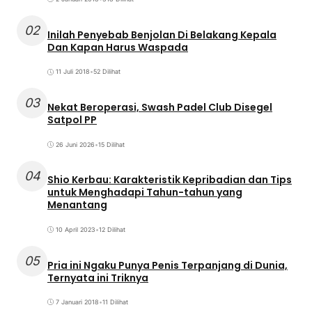
02
Inilah Penyebab Benjolan Di Belakang Kepala
Dan Kapan Harus Waspada
11 Juli 2018
•
52 Dilihat
03
Nekat Beroperasi, Swash Padel Club Disegel
Satpol PP
26 Juni 2026
•
15 Dilihat
04
Shio Kerbau: Karakteristik Kepribadian dan Tips
untuk Menghadapi Tahun-tahun yang
Menantang
10 April 2023
•
12 Dilihat
05
Pria ini Ngaku Punya Penis Terpanjang di Dunia,
Ternyata ini Triknya
7 Januari 2018
•
11 Dilihat