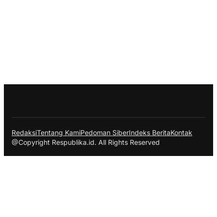
Redaksi
Tentang Kami
Pedoman Siber
Indeks Berita
Kontak
@Copyright Respublika.id. All Rights Reserved