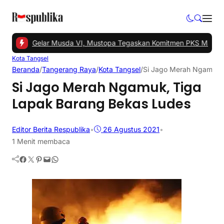
Tangsel Gelar Musda VI, Mustopa Tegaskan Komitmen PKS Majukan
Kota Tangsel
Beranda
/
Tangerang Raya
/
Kota Tangsel
/
Si Jago Merah Ngamuk,
Si Jago Merah Ngamuk, Tiga
Lapak Barang Bekas Ludes
Editor Berita Respublika
•
26 Agustus 2021
•
1 Menit membaca
Facebook
Twitter
Pinterest
Mail
WhatsApp