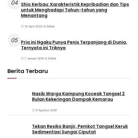
04
Shio Kerbau: Karakteristik Kepribadian dan Tips
untuk Menghadapi Tahun-tahun yang
Menantang
10 April 2023
•
9 Dilihat
05
Pria ini Ngaku Punya Penis Terpanjang di Dunia,
Ternyata ini Triknya
7 Januari 2018
•
9 Dilihat
Berita Terbaru
Nasib Warga Kampung Koceak Tangsel 2
Bulan Kekeringan Dampak Kemarau
6 Agustus 2026
Tekan Resiko Banjir, Pemkot Tangsel Keruk
Sedimentasi Sungai Ciputat