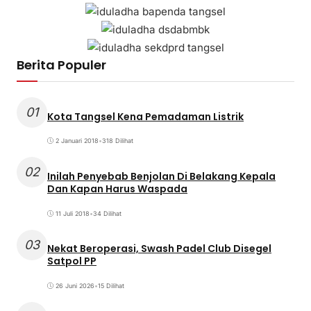
Berita Populer
01
Kota Tangsel Kena Pemadaman Listrik
2 Januari 2018
•
318 Dilihat
02
Inilah Penyebab Benjolan Di Belakang Kepala
Dan Kapan Harus Waspada
11 Juli 2018
•
34 Dilihat
03
Nekat Beroperasi, Swash Padel Club Disegel
Satpol PP
26 Juni 2026
•
15 Dilihat