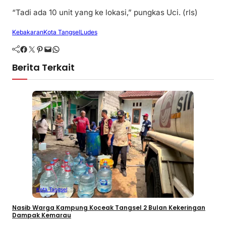
“Tadi ada 10 unit yang ke lokasi,” pungkas Uci. (rls)
Kebakaran
Kota Tangsel
Ludes
Facebook
Twitter
Pinterest
Mail
WhatsApp
Berita Terkait
Kota Tangsel
Nasib Warga Kampung Koceak Tangsel 2 Bulan Kekeringan
Dampak Kemarau