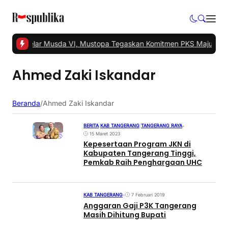
angsel Gelar Musda VI, Mustopa Tegaskan Komitmen PKS Majukan T
Ahmed Zaki Iskandar
Beranda
/
Ahmed Zaki Iskandar
BERITA
|
KAB TANGERANG
|
TANGERANG RAYA
•
15 Maret 2023
Kepesertaan Program JKN di
Kabupaten Tangerang Tinggi,
Pemkab Raih Penghargaan UHC
KAB TANGERANG
•
7 Februari 2019
Anggaran Gaji P3K Tangerang
Masih Dihitung Bupati