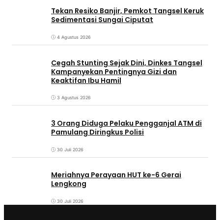
Tekan Resiko Banjir, Pemkot Tangsel Keruk
Sedimentasi Sungai Ciputat
4 Agustus 2026
Cegah Stunting Sejak Dini, Dinkes Tangsel
Kampanyekan Pentingnya Gizi dan
Keaktifan Ibu Hamil
3 Agustus 2026
3 Orang Diduga Pelaku Pengganjal ATM di
Pamulang Diringkus Polisi
30 Juli 2026
Meriahnya Perayaan HUT ke-6 Gerai
Lengkong
30 Juli 2026