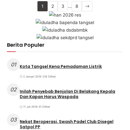
1
2
3
…
8
Berita Populer
01
Kota Tangsel Kena Pemadaman Listrik
2 Januari 2018
•
318 Dilihat
02
Inilah Penyebab Benjolan Di Belakang Kepala
Dan Kapan Harus Waspada
11 Juli 2018
•
51 Dilihat
03
Nekat Beroperasi, Swash Padel Club Disegel
Satpol PP