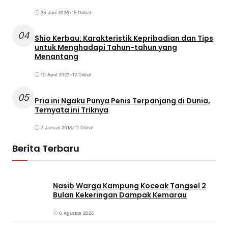
26 Juni 2026
•
15 Dilihat
04
Shio Kerbau: Karakteristik Kepribadian dan Tips
untuk Menghadapi Tahun-tahun yang
Menantang
10 April 2023
•
12 Dilihat
05
Pria ini Ngaku Punya Penis Terpanjang di Dunia,
Ternyata ini Triknya
7 Januari 2018
•
11 Dilihat
Berita Terbaru
Nasib Warga Kampung Koceak Tangsel 2
Bulan Kekeringan Dampak Kemarau
6 Agustus 2026