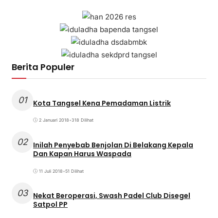
Berita Populer
01
Kota Tangsel Kena Pemadaman Listrik
2 Januari 2018
•
318 Dilihat
02
Inilah Penyebab Benjolan Di Belakang Kepala
Dan Kapan Harus Waspada
11 Juli 2018
•
51 Dilihat
03
Nekat Beroperasi, Swash Padel Club Disegel
Satpol PP