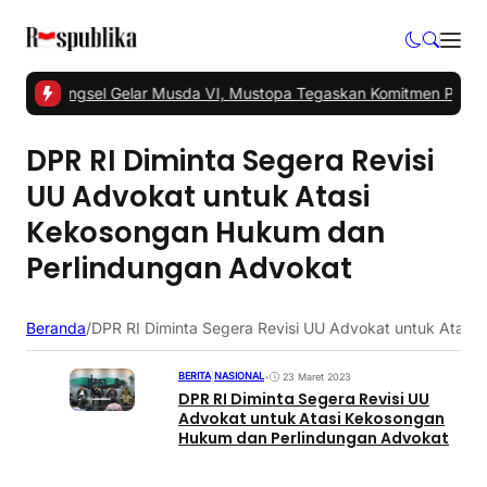
 -
PKS Tangsel Gelar Musda VI, Mustopa Tegaskan Komitmen PKS M
DPR RI Diminta Segera Revisi
UU Advokat untuk Atasi
Kekosongan Hukum dan
Perlindungan Advokat
Beranda
/
DPR RI Diminta Segera Revisi UU Advokat untuk Atas
BERITA
|
NASIONAL
•
23 Maret 2023
DPR RI Diminta Segera Revisi UU
Advokat untuk Atasi Kekosongan
Hukum dan Perlindungan Advokat