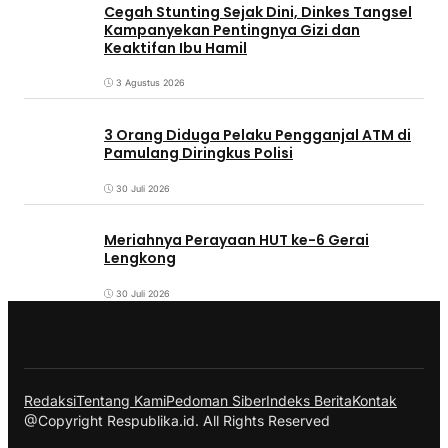
Cegah Stunting Sejak Dini, Dinkes Tangsel
Kampanyekan Pentingnya Gizi dan
Keaktifan Ibu Hamil
3 Agustus 2026
3 Orang Diduga Pelaku Pengganjal ATM di
Pamulang Diringkus Polisi
30 Juli 2026
Meriahnya Perayaan HUT ke-6 Gerai
Lengkong
30 Juli 2026
Redaksi
Tentang Kami
Pedoman Siber
Indeks Berita
Kontak
@Copyright Respublika.id. All Rights Reserved