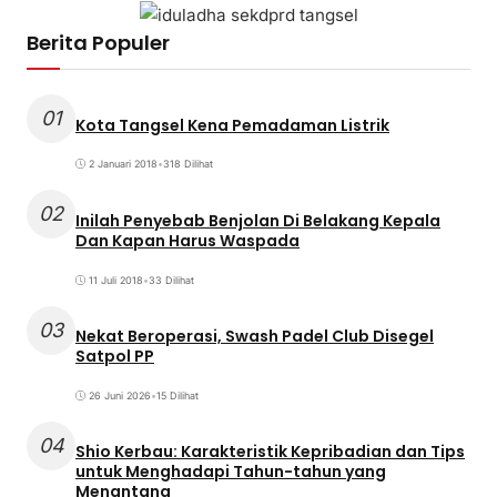
Berita Populer
01
Kota Tangsel Kena Pemadaman Listrik
2 Januari 2018
•
318 Dilihat
02
Inilah Penyebab Benjolan Di Belakang Kepala
Dan Kapan Harus Waspada
11 Juli 2018
•
33 Dilihat
03
Nekat Beroperasi, Swash Padel Club Disegel
Satpol PP
26 Juni 2026
•
15 Dilihat
04
Shio Kerbau: Karakteristik Kepribadian dan Tips
untuk Menghadapi Tahun-tahun yang
Menantang