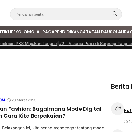
ITIK
LIFE
KOLOM
OLAHRAGA
PENDIDIKAN
CATATAN DAUS
OLAHRA
mitmen PKS Majukan Tangsel
|
#2 -
Asrama Polisi di Serpong Tangsel
Berita
OM
•
20 Maret 2023
an Fashion: Bagaimana Mode Digital
01
Kot
 Cara Kita Berpakaian?
2 
Belakangan ini, kita sering mendengar tentang mode