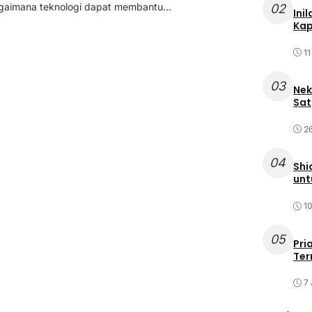
agaimana teknologi dapat membantu...
02
Ini
Kap
11
03
Nek
Sat
2
04
Shi
unt
10
05
Pri
Ter
7 