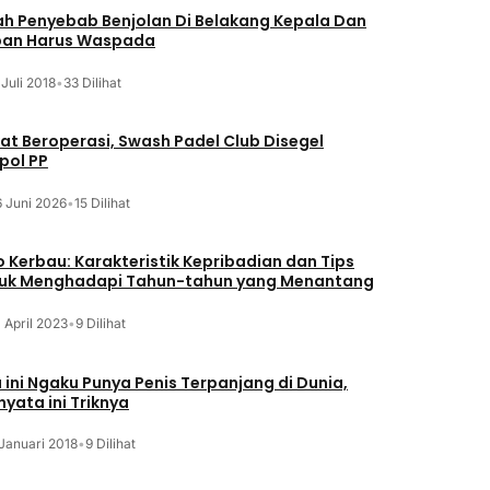
lah Penyebab Benjolan Di Belakang Kepala Dan
an Harus Waspada
 Juli 2018
•
33 Dilihat
at Beroperasi, Swash Padel Club Disegel
pol PP
6 Juni 2026
•
15 Dilihat
o Kerbau: Karakteristik Kepribadian dan Tips
uk Menghadapi Tahun-tahun yang Menantang
 April 2023
•
9 Dilihat
a ini Ngaku Punya Penis Terpanjang di Dunia,
nyata ini Triknya
Januari 2018
•
9 Dilihat