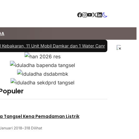
GA
 Kebakaran, 11 Unit Mobil Damkar dan 1 Water Cannon Diterjunkan
|
#3
×
 Populer
a Tangsel Kena Pemadaman Listrik
Januari 2018
•
318 Dilihat