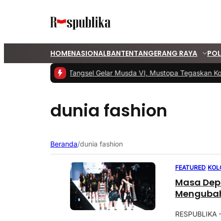
HOME
NASIONAL
BANTEN
TANGERANG RAYA
POL
#1 -
PKS Tangsel Gelar Musda VI, Mustopa Tegaskan Ko
dunia fashion
Beranda
/
dunia fashion
FEATURED
|
KOL
Masa Dep
Mengubah
RESPUBLIKA – 