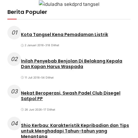
Berita Populer
01
Kota Tangsel Kena Pemadaman Listrik
2 Januari 2018
•
318 Dilihat
02
Inilah Penyebab Benjolan Di Belakang Kepala
Dan Kapan Harus Waspada
11 Juli 2018
•
54 Dilihat
03
Nekat Beroperasi, Swash Padel Club Disegel
Satpol PP
26 Juni 2026
•
17 Dilihat
04
Shio Kerbau: Karakteristik Kepribadian dan Tips
untuk Menghadapi Tahun-tahun yang
Menantang