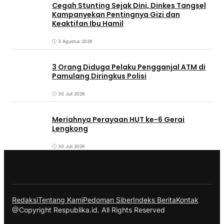
Cegah Stunting Sejak Dini, Dinkes Tangsel
Kampanyekan Pentingnya Gizi dan
Keaktifan Ibu Hamil
3 Agustus 2026
3 Orang Diduga Pelaku Pengganjal ATM di
Pamulang Diringkus Polisi
30 Juli 2026
Meriahnya Perayaan HUT ke-6 Gerai
Lengkong
30 Juli 2026
Redaksi
Tentang Kami
Pedoman Siber
Indeks Berita
Kontak
@Copyright Respublika.id. All Rights Reserved