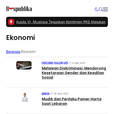
el Gelar Musda VI, Mustopa Tegaskan Komitmen PKS Majukan Tang
Ekonomi
Beranda
/
Ekonomi
FEATURED
|
KOLOM
|
LIFE
•
12 Mei 2023
Melawan Diskriminasi: Mendorong
Kesetaraan Gender dan Keadilan
Sosial
BERITA
•
29 April 2022
Mudik dan Perilaku Pamer Harta
Saat Lebaran