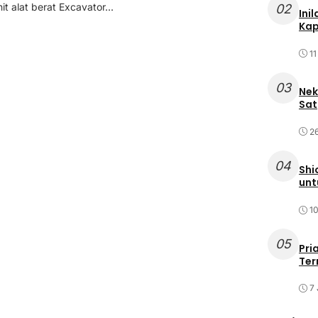
it alat berat Excavator...
02
Ini
Kap
11
03
Nek
Sat
2
04
Shi
unt
10
05
Pri
Ter
7 