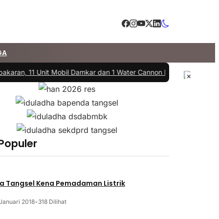
GA
akaran, 11 Unit Mobil Damkar dan 1 Water Cannon Diterjunkan
|
#3 -
D
×
 Populer
a Tangsel Kena Pemadaman Listrik
Januari 2018
•
318 Dilihat