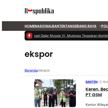
HOME
NASIONAL
BANTEN
TANGERANG RAYA
POL
#1 -
PKS Tangsel Gelar Musda VI, Mustopa Tegaskan Komitm
ekspor
Beranda
/
ekspor
BANTEN
•
16 
Keren, Be
PT GSM
Kantor Wilaya