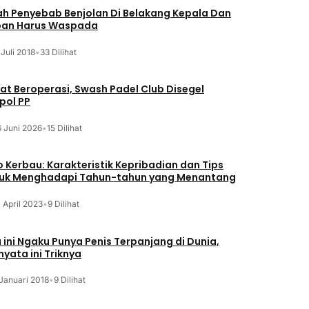
lah Penyebab Benjolan Di Belakang Kepala Dan
an Harus Waspada
 Juli 2018
•
33 Dilihat
at Beroperasi, Swash Padel Club Disegel
pol PP
6 Juni 2026
•
15 Dilihat
o Kerbau: Karakteristik Kepribadian dan Tips
uk Menghadapi Tahun-tahun yang Menantang
 April 2023
•
9 Dilihat
a ini Ngaku Punya Penis Terpanjang di Dunia,
nyata ini Triknya
Januari 2018
•
9 Dilihat