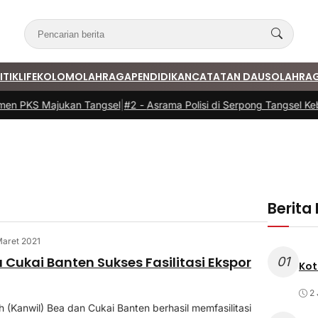
ITIK
LIFE
KOLOM
OLAHRAGA
PENDIDIKAN
CATATAN DAUS
OLAHRA
en PKS Majukan Tangsel
|
#2 -
Asrama Polisi di Serpong Tangsel Keb
Berita
Maret 2021
a Cukai Banten Sukses Fasilitasi Ekspor
01
Kot
2 
h (Kanwil) Bea dan Cukai Banten berhasil memfasilitasi