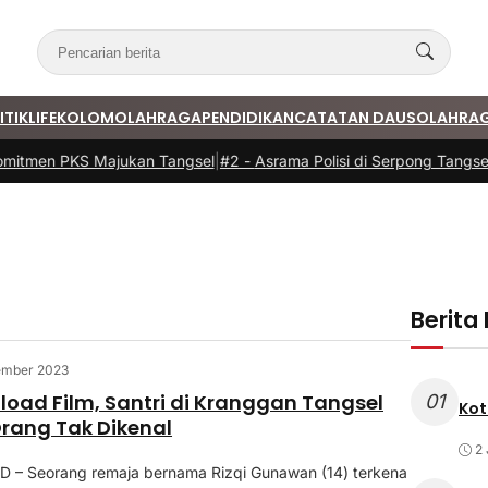
ITIK
LIFE
KOLOM
OLAHRAGA
PENDIDIKAN
CATATAN DAUS
OLAHRA
mitmen PKS Majukan Tangsel
|
#2 -
Asrama Polisi di Serpong Tangsel
Berita
ember 2023
load Film, Santri di Kranggan Tangsel
01
Kot
rang Tak Dikenal
2 
D – Seorang remaja bernama Rizqi Gunawan (14) terkena