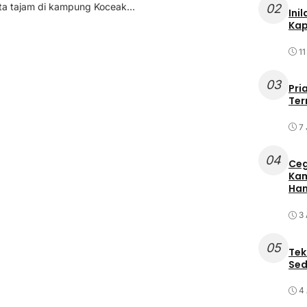
ta tajam di kampung Koceak...
02
Ini
Kap
11
03
Pri
Ter
7 
04
Ceg
Kam
Ham
3
05
Tek
Sed
4