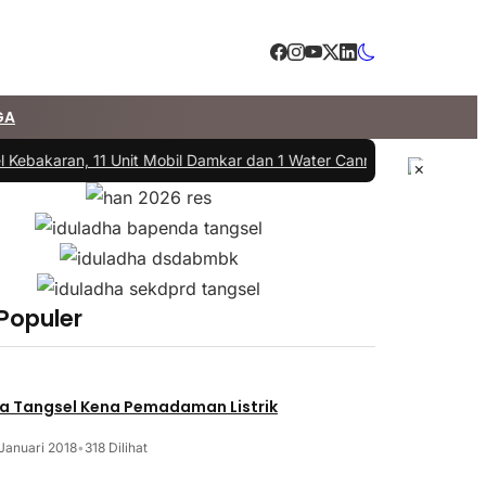
GA
 Kebakaran, 11 Unit Mobil Damkar dan 1 Water Cannon Diterjunkan
|
#3
×
 Populer
a Tangsel Kena Pemadaman Listrik
Januari 2018
•
318 Dilihat