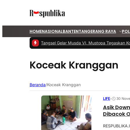
HOME
NASIONAL
BANTEN
TANGERANG RAYA
POL
#1 -
PKS Tangsel Gelar Musda VI, Mustopa Tegaskan Ko
Koceak Kranggan
Beranda
/
Koceak Kranggan
LIFE
•
30 Nov
Asik Down
Dibacok O
RESPUBLIKA.I