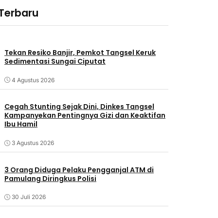
 Terbaru
Tekan Resiko Banjir, Pemkot Tangsel Keruk
Sedimentasi Sungai Ciputat
4 Agustus 2026
Cegah Stunting Sejak Dini, Dinkes Tangsel
Kampanyekan Pentingnya Gizi dan Keaktifan
Ibu Hamil
3 Agustus 2026
3 Orang Diduga Pelaku Pengganjal ATM di
Pamulang Diringkus Polisi
30 Juli 2026