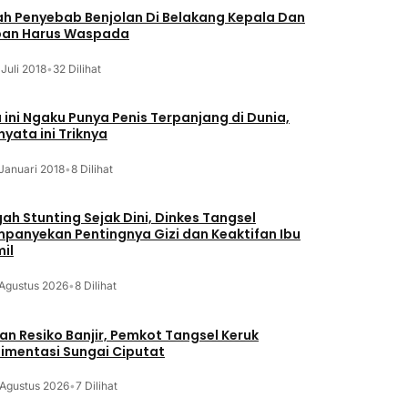
lah Penyebab Benjolan Di Belakang Kepala Dan
an Harus Waspada
 Juli 2018
•
32 Dilihat
a ini Ngaku Punya Penis Terpanjang di Dunia,
nyata ini Triknya
Januari 2018
•
8 Dilihat
ah Stunting Sejak Dini, Dinkes Tangsel
panyekan Pentingnya Gizi dan Keaktifan Ibu
il
 Agustus 2026
•
8 Dilihat
an Resiko Banjir, Pemkot Tangsel Keruk
imentasi Sungai Ciputat
 Agustus 2026
•
7 Dilihat