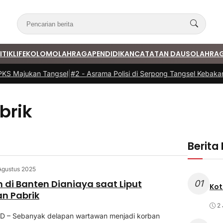
ITIK
LIFE
KOLOM
OLAHRAGA
PENDIDIKAN
CATATAN DAUS
OLAHRA
KS Majukan Tangsel
|
#2 -
Asrama Polisi di Serpong Tangsel Kebakara
brik
Berita
Agustus 2025
di Banten Dianiaya saat Liput
01
Kot
n Pabrik
2 
D – Sebanyak delapan wartawan menjadi korban