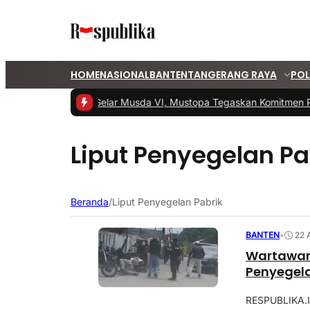
HOME
NASIONAL
BANTEN
TANGERANG RAYA
POL
#1 -
PKS Tangsel Gelar Musda VI, Mustopa Tegaskan Komitmen P
Liput Penyegelan Pa
Beranda
/
Liput Penyegelan Pabrik
BANTEN
•
22 
Wartawan 
Penyegela
RESPUBLIKA.I