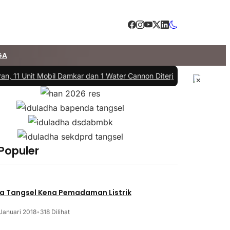
GA
n, 11 Unit Mobil Damkar dan 1 Water Cannon Diterjunkan
|
#3 -
DPRD d
×
 Populer
a Tangsel Kena Pemadaman Listrik
Januari 2018
•
318 Dilihat