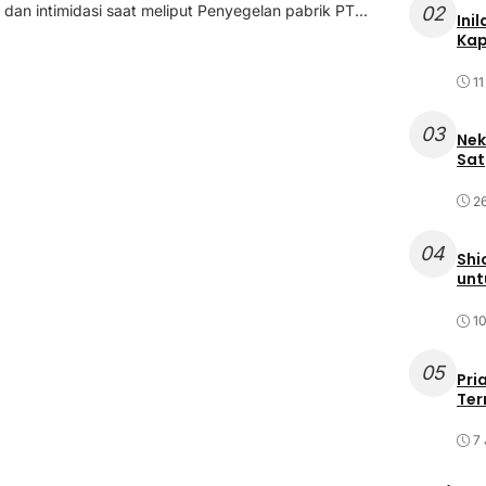
dan intimidasi saat meliput Penyegelan pabrik PT...
02
Ini
Kap
11
03
Nek
Sat
2
04
Shi
unt
10
05
Pri
Ter
7 