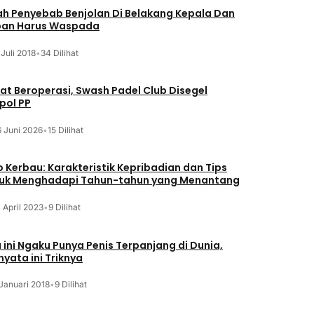
lah Penyebab Benjolan Di Belakang Kepala Dan
an Harus Waspada
 Juli 2018
•
34 Dilihat
at Beroperasi, Swash Padel Club Disegel
pol PP
6 Juni 2026
•
15 Dilihat
o Kerbau: Karakteristik Kepribadian dan Tips
uk Menghadapi Tahun-tahun yang Menantang
 April 2023
•
9 Dilihat
a ini Ngaku Punya Penis Terpanjang di Dunia,
nyata ini Triknya
Januari 2018
•
9 Dilihat