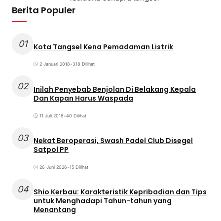
Berita Populer
01
Kota Tangsel Kena Pemadaman Listrik
2 Januari 2018
•
318 Dilihat
02
Inilah Penyebab Benjolan Di Belakang Kepala
Dan Kapan Harus Waspada
11 Juli 2018
•
40 Dilihat
03
Nekat Beroperasi, Swash Padel Club Disegel
Satpol PP
26 Juni 2026
•
15 Dilihat
04
Shio Kerbau: Karakteristik Kepribadian dan Tips
untuk Menghadapi Tahun-tahun yang
Menantang