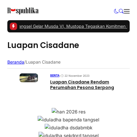
1 -
PKS Tangsel Gelar Musda VI, Mustopa Tegaskan Komitmen PKS 
Luapan Cisadane
Beranda
/
Luapan Cisadane
BERITA
•
22 November 2023
Luapan Cisadane Rendam
Perumahan Pesona Serpong