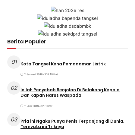
Berita Populer
01
Kota Tangsel Kena Pemadaman Listrik
2 Januari 2018
•
318 Dilihat
02
Inilah Penyebab Benjolan Di Belakang Kepala
Dan Kapan Harus Waspada
11 Juli 2018
•
32 Dilihat
03
Pria ini Ngaku Punya Penis Terpanjang di Dunia,
Ternyata ini Triknya