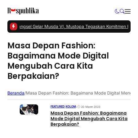
1 -
PKS Tangsel Gelar Musda VI, Mustopa Tegaskan Komitmen PKS 
Masa Depan Fashion:
Bagaimana Mode Digital
Mengubah Cara Kita
Berpakaian?
Beranda
/
Masa Depan Fashion: Bagaimana Mode Digital Menguba
FEATURED
|
KOLOM
•
20 Maret 2023
Masa Depan Fashion: Bagaimana
Mode Digital Mengubah Cara Kita
Berpakaian?