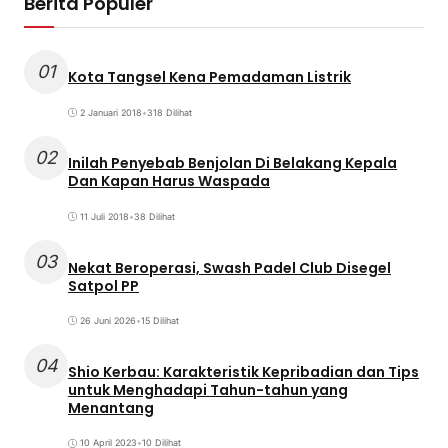
Berita Populer
01
Kota Tangsel Kena Pemadaman Listrik
2 Januari 2018
•
318 Dilihat
02
Inilah Penyebab Benjolan Di Belakang Kepala
Dan Kapan Harus Waspada
11 Juli 2018
•
38 Dilihat
03
Nekat Beroperasi, Swash Padel Club Disegel
Satpol PP
26 Juni 2026
•
15 Dilihat
04
Shio Kerbau: Karakteristik Kepribadian dan Tips
untuk Menghadapi Tahun-tahun yang
Menantang
10 April 2023
•
10 Dilihat