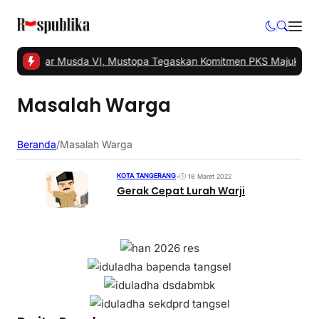
ngsel Gelar Musda VI, Mustopa Tegaskan Komitmen PKS Majukan T
Masalah Warga
Beranda
/
Masalah Warga
KOTA TANGERANG
•
18 Maret 2022
Gerak Cepat Lurah Warji