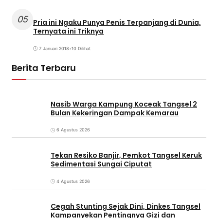
05
Pria ini Ngaku Punya Penis Terpanjang di Dunia,
Ternyata ini Triknya
7 Januari 2018
•
10 Dilihat
Berita Terbaru
Nasib Warga Kampung Koceak Tangsel 2
Bulan Kekeringan Dampak Kemarau
6 Agustus 2026
Tekan Resiko Banjir, Pemkot Tangsel Keruk
Sedimentasi Sungai Ciputat
4 Agustus 2026
Cegah Stunting Sejak Dini, Dinkes Tangsel
Kampanyekan Pentingnya Gizi dan