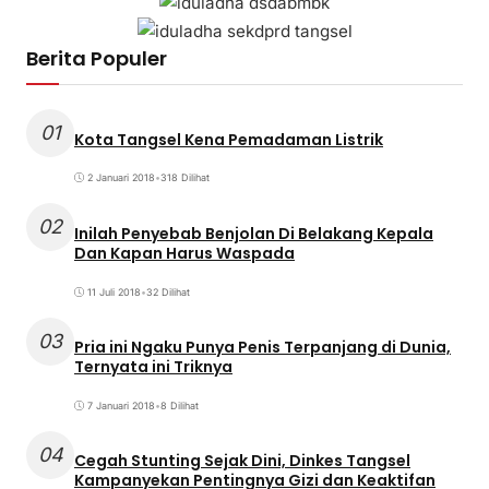
Berita Populer
01
Kota Tangsel Kena Pemadaman Listrik
2 Januari 2018
•
318 Dilihat
02
Inilah Penyebab Benjolan Di Belakang Kepala
Dan Kapan Harus Waspada
11 Juli 2018
•
32 Dilihat
03
Pria ini Ngaku Punya Penis Terpanjang di Dunia,
Ternyata ini Triknya
7 Januari 2018
•
8 Dilihat
04
Cegah Stunting Sejak Dini, Dinkes Tangsel
Kampanyekan Pentingnya Gizi dan Keaktifan