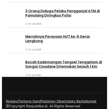
3 Orang Diduga Pelaku Pengganjal ATM di
Pamulang Diringkus Polisi
30 Juli 2026
Meriahnya Perayaan HUT ke-6 Gerai
Lengkong
30 Juli 2026
Bocah Kademangan Tangsel Tenggelam di
Sungai Cisadane Ditemukan Sejauh 1 Km
27 Juli 2026
Redaksi
Tentang Kami
Pedoman Siber
Indeks Berita
Kontak
@Copyright Respublika.id. All Rights Reserved