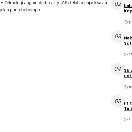
Teknologi augmented reality (AR) telah menjadi salah
02
Ini
ggulan pada beberapa...
Kap
11
03
Nek
Sat
2
04
Shi
unt
10
05
Pri
Ter
7 