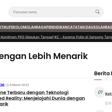
ITIK
LIFE
KOLOM
OLAHRAGA
PENDIDIKAN
CATATAN DAUS
OLAHRA
Komitmen PKS Majukan Tangsel
|
#2 -
Asrama Polisi di Serpong Tangs
dengan Lebih Menarik
Berita
OM
•
8 Maret 2023
ne Terbaru dengan Teknologi
01
Kot
 Reality: Menjelajahi Dunia dengan
arik
2 