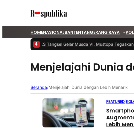
HOME
NASIONAL
BANTEN
TANGERANG RAYA
POL
#1 -
PKS Tangsel Gelar Musda VI, Mustopa Tegaskan 
Menjelajahi Dunia 
Beranda
/
Menjelajahi Dunia dengan Lebih Menarik
FEATURED
|
KOL
Smartpho
Augmented
Lebih Men