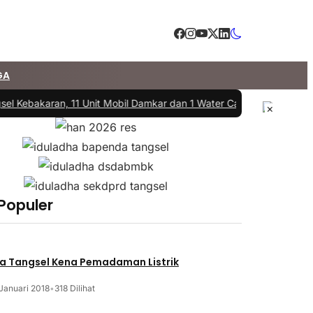
GA
el Kebakaran, 11 Unit Mobil Damkar dan 1 Water Cannon Diterjunkan
×
 Populer
a Tangsel Kena Pemadaman Listrik
Januari 2018
•
318 Dilihat