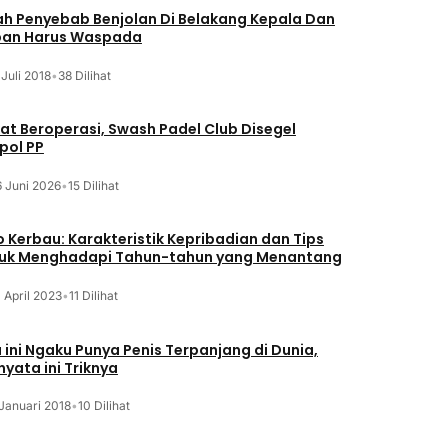
lah Penyebab Benjolan Di Belakang Kepala Dan
an Harus Waspada
 Juli 2018
•
38 Dilihat
at Beroperasi, Swash Padel Club Disegel
pol PP
6 Juni 2026
•
15 Dilihat
o Kerbau: Karakteristik Kepribadian dan Tips
uk Menghadapi Tahun-tahun yang Menantang
 April 2023
•
11 Dilihat
a ini Ngaku Punya Penis Terpanjang di Dunia,
nyata ini Triknya
Januari 2018
•
10 Dilihat