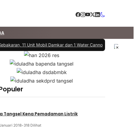
GA
ebakaran, 11 Unit Mobil Damkar dan 1 Water Cannon Diterjunkan
|
#3 
×
 Populer
a Tangsel Kena Pemadaman Listrik
Januari 2018
•
318 Dilihat