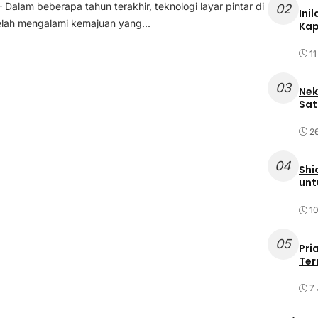
Dalam beberapa tahun terakhir, teknologi layar pintar di
02
Ini
lah mengalami kemajuan yang...
Kap
11
03
Nek
Sat
2
04
Shi
unt
10
05
Pri
Ter
7 