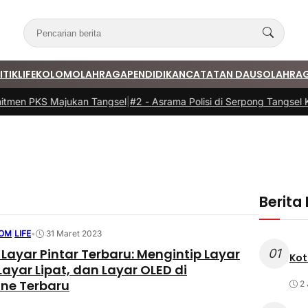
ITIK
LIFE
KOLOM
OLAHRAGA
PENDIDIKAN
CATATAN DAUS
OLAHRA
tmen PKS Majukan Tangsel
|
#2 -
Asrama Polisi di Serpong Tangsel K
Berita
OM
|
LIFE
•
31 Maret 2023
 Layar Pintar Terbaru: Mengintip Layar
01
Kot
 Layar Lipat, dan Layar OLED di
ne Terbaru
2 