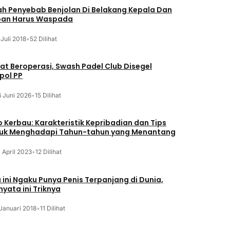
lah Penyebab Benjolan Di Belakang Kepala Dan
an Harus Waspada
 Juli 2018
•
52 Dilihat
at Beroperasi, Swash Padel Club Disegel
pol PP
6 Juni 2026
•
15 Dilihat
o Kerbau: Karakteristik Kepribadian dan Tips
uk Menghadapi Tahun-tahun yang Menantang
 April 2023
•
12 Dilihat
a ini Ngaku Punya Penis Terpanjang di Dunia,
nyata ini Triknya
Januari 2018
•
11 Dilihat