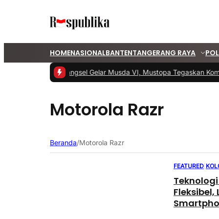
HOME
NASIONAL
BANTEN
TANGERANG RAYA
POL
#1 -
PKS Tangsel Gelar Musda VI, Mustopa Tegaskan Komi
Motorola Razr
Beranda
/
Motorola Razr
FEATURED
|
KOL
Teknologi
Fleksibel,
Smartpho