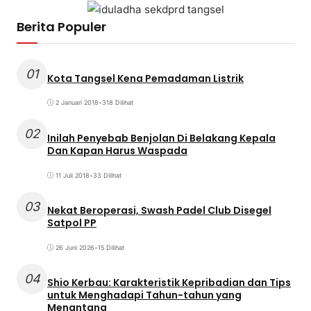
Berita Populer
01
Kota Tangsel Kena Pemadaman Listrik
2 Januari 2018
•
318 Dilihat
02
Inilah Penyebab Benjolan Di Belakang Kepala
Dan Kapan Harus Waspada
11 Juli 2018
•
33 Dilihat
03
Nekat Beroperasi, Swash Padel Club Disegel
Satpol PP
26 Juni 2026
•
15 Dilihat
04
Shio Kerbau: Karakteristik Kepribadian dan Tips
untuk Menghadapi Tahun-tahun yang
Menantang