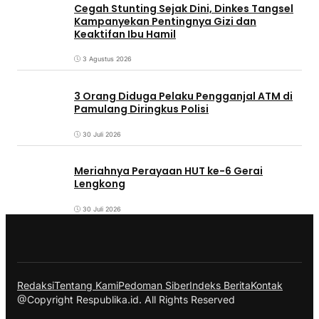
Cegah Stunting Sejak Dini, Dinkes Tangsel
Kampanyekan Pentingnya Gizi dan
Keaktifan Ibu Hamil
3 Agustus 2026
3 Orang Diduga Pelaku Pengganjal ATM di
Pamulang Diringkus Polisi
30 Juli 2026
Meriahnya Perayaan HUT ke-6 Gerai
Lengkong
30 Juli 2026
Redaksi
Tentang Kami
Pedoman Siber
Indeks Berita
Kontak
@Copyright Respublika.id. All Rights Reserved