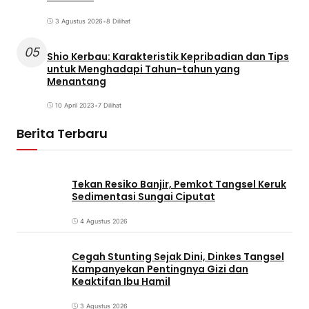
3 Agustus 2026
•
8 Dilihat
05
Shio Kerbau: Karakteristik Kepribadian dan Tips
untuk Menghadapi Tahun-tahun yang
Menantang
10 April 2023
•
7 Dilihat
Berita Terbaru
Tekan Resiko Banjir, Pemkot Tangsel Keruk
Sedimentasi Sungai Ciputat
4 Agustus 2026
Cegah Stunting Sejak Dini, Dinkes Tangsel
Kampanyekan Pentingnya Gizi dan
Keaktifan Ibu Hamil
3 Agustus 2026