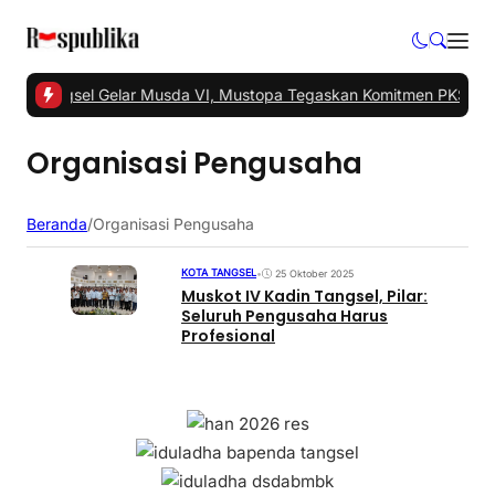
PKS Tangsel Gelar Musda VI, Mustopa Tegaskan Komitmen PKS Maj
Organisasi Pengusaha
Beranda
/
Organisasi Pengusaha
KOTA TANGSEL
•
25 Oktober 2025
Muskot IV Kadin Tangsel, Pilar:
Seluruh Pengusaha Harus
Profesional