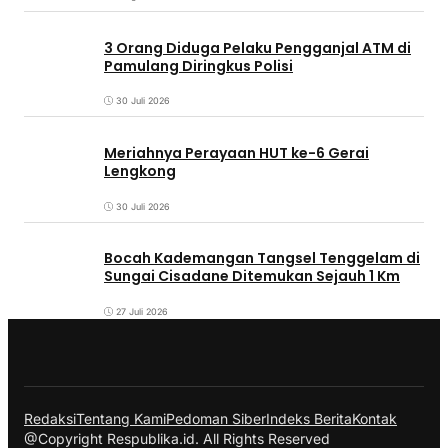
3 Orang Diduga Pelaku Pengganjal ATM di
Pamulang Diringkus Polisi
30 Juli 2026
Meriahnya Perayaan HUT ke-6 Gerai
Lengkong
30 Juli 2026
Bocah Kademangan Tangsel Tenggelam di
Sungai Cisadane Ditemukan Sejauh 1 Km
27 Juli 2026
Redaksi
Tentang Kami
Pedoman Siber
Indeks Berita
Kontak
@Copyright Respublika.id. All Rights Reserved