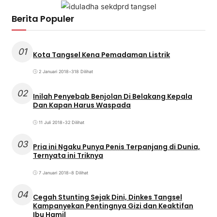
Berita Populer
01
Kota Tangsel Kena Pemadaman Listrik
2 Januari 2018
•
318 Dilihat
02
Inilah Penyebab Benjolan Di Belakang Kepala
Dan Kapan Harus Waspada
11 Juli 2018
•
32 Dilihat
03
Pria ini Ngaku Punya Penis Terpanjang di Dunia,
Ternyata ini Triknya
7 Januari 2018
•
8 Dilihat
04
Cegah Stunting Sejak Dini, Dinkes Tangsel
Kampanyekan Pentingnya Gizi dan Keaktifan
Ibu Hamil