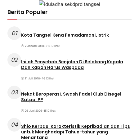
Berita Populer
01
Kota Tangsel Kena Pemadaman Listrik
2 Januari 2018
•
318 Dilihat
02
Inilah Penyebab Benjolan Di Belakang Kepala
Dan Kapan Harus Waspada
11 Juli 2018
•
46 Dilihat
03
Nekat Beroperasi, Swash Padel Club Disegel
Satpol PP
26 Juni 2026
•
15 Dilihat
04
Shio Kerbau: Karakteristik Kepribadian dan Tips
untuk Menghadapi Tahun-tahun yang
Menantang