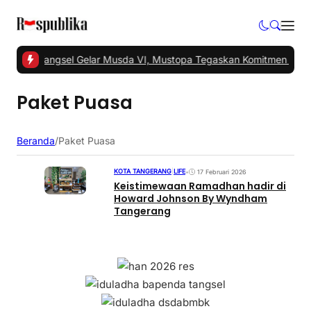
1 -
PKS Tangsel Gelar Musda VI, Mustopa Tegaskan Komitmen PKS 
Paket Puasa
Beranda
/
Paket Puasa
KOTA TANGERANG
|
LIFE
•
17 Februari 2026
Keistimewaan Ramadhan hadir di
Howard Johnson By Wyndham
Tangerang