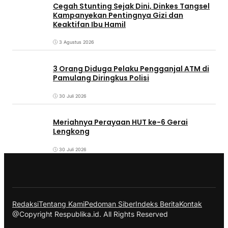
Cegah Stunting Sejak Dini, Dinkes Tangsel
Kampanyekan Pentingnya Gizi dan
Keaktifan Ibu Hamil
3 Agustus 2026
3 Orang Diduga Pelaku Pengganjal ATM di
Pamulang Diringkus Polisi
30 Juli 2026
Meriahnya Perayaan HUT ke-6 Gerai
Lengkong
30 Juli 2026
Redaksi
Tentang Kami
Pedoman Siber
Indeks Berita
Kontak
@Copyright Respublika.id. All Rights Reserved