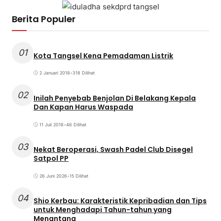
Berita Populer
01
Kota Tangsel Kena Pemadaman Listrik
2 Januari 2018
•
318 Dilihat
02
Inilah Penyebab Benjolan Di Belakang Kepala
Dan Kapan Harus Waspada
11 Juli 2018
•
46 Dilihat
03
Nekat Beroperasi, Swash Padel Club Disegel
Satpol PP
26 Juni 2026
•
15 Dilihat
04
Shio Kerbau: Karakteristik Kepribadian dan Tips
untuk Menghadapi Tahun-tahun yang
Menantang