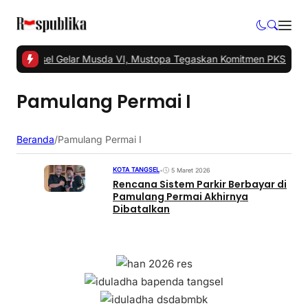
KS Tangsel Gelar Musda VI, Mustopa Tegaskan Komitmen PKS Maju
Pamulang Permai I
Beranda
/
Pamulang Permai I
KOTA TANGSEL
•
5 Maret 2026
Rencana Sistem Parkir Berbayar di
Pamulang Permai Akhirnya
Dibatalkan