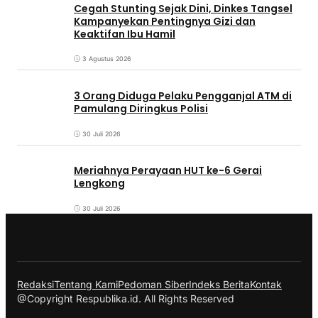
Cegah Stunting Sejak Dini, Dinkes Tangsel
Kampanyekan Pentingnya Gizi dan
Keaktifan Ibu Hamil
3 Agustus 2026
3 Orang Diduga Pelaku Pengganjal ATM di
Pamulang Diringkus Polisi
30 Juli 2026
Meriahnya Perayaan HUT ke-6 Gerai
Lengkong
30 Juli 2026
Redaksi
Tentang Kami
Pedoman Siber
Indeks Berita
Kontak
@Copyright Respublika.id. All Rights Reserved