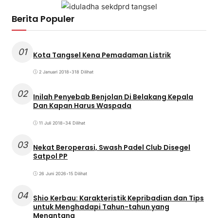
Berita Populer
01
Kota Tangsel Kena Pemadaman Listrik
2 Januari 2018
•
318 Dilihat
02
Inilah Penyebab Benjolan Di Belakang Kepala
Dan Kapan Harus Waspada
11 Juli 2018
•
34 Dilihat
03
Nekat Beroperasi, Swash Padel Club Disegel
Satpol PP
26 Juni 2026
•
15 Dilihat
04
Shio Kerbau: Karakteristik Kepribadian dan Tips
untuk Menghadapi Tahun-tahun yang
Menantang