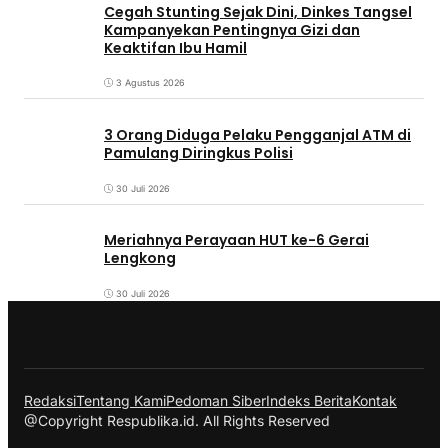
Cegah Stunting Sejak Dini, Dinkes Tangsel
Kampanyekan Pentingnya Gizi dan
Keaktifan Ibu Hamil
3 Agustus 2026
3 Orang Diduga Pelaku Pengganjal ATM di
Pamulang Diringkus Polisi
30 Juli 2026
Meriahnya Perayaan HUT ke-6 Gerai
Lengkong
30 Juli 2026
Redaksi
Tentang Kami
Pedoman Siber
Indeks Berita
Kontak
@Copyright Respublika.id. All Rights Reserved