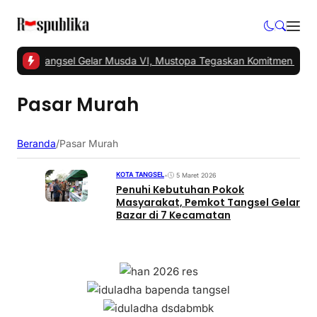
1 -
PKS Tangsel Gelar Musda VI, Mustopa Tegaskan Komitmen PKS 
Pasar Murah
Beranda
/
Pasar Murah
KOTA TANGSEL
•
5 Maret 2026
Penuhi Kebutuhan Pokok
Masyarakat, Pemkot Tangsel Gelar
Bazar di 7 Kecamatan