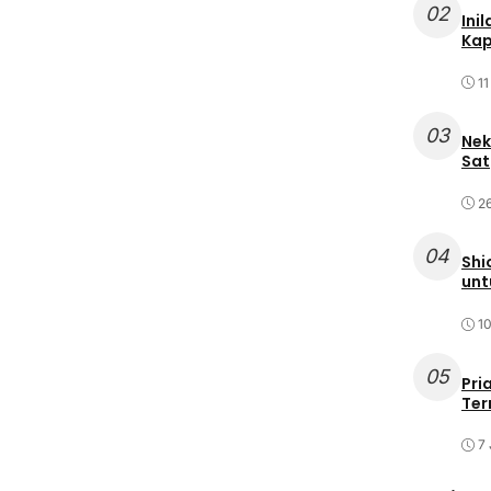
02
Ini
Kap
11
03
Nek
Sat
2
04
Shi
unt
10
05
Pri
Ter
7 