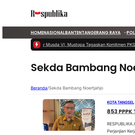
HOME
NASIONAL
BANTEN
TANGERANG RAYA
POL
1 -
PKS Tangsel Gelar Musda VI, Mustopa Tegaskan Komitmen PKS 
Sekda Bambang Noe
Beranda
/
Sekda Bambang Noertjahjo
KOTA TANGSEL
853 PPPK 
RESPUBLIKA.I
Perjanjian Ker