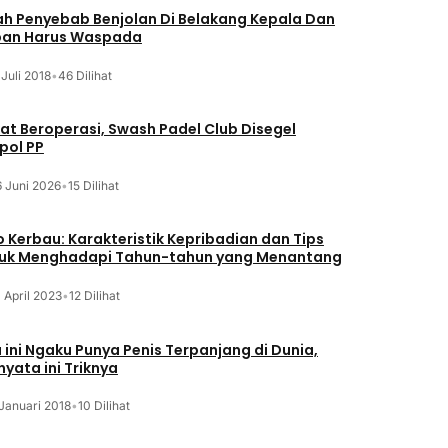
lah Penyebab Benjolan Di Belakang Kepala Dan
an Harus Waspada
 Juli 2018
•
46 Dilihat
at Beroperasi, Swash Padel Club Disegel
pol PP
6 Juni 2026
•
15 Dilihat
o Kerbau: Karakteristik Kepribadian dan Tips
uk Menghadapi Tahun-tahun yang Menantang
 April 2023
•
12 Dilihat
a ini Ngaku Punya Penis Terpanjang di Dunia,
nyata ini Triknya
Januari 2018
•
10 Dilihat