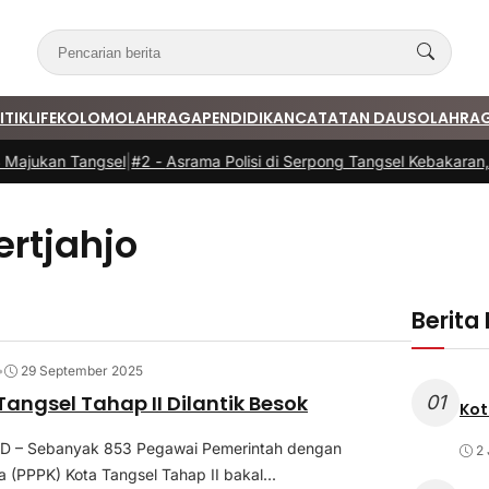
ITIK
LIFE
KOLOM
OLAHRAGA
PENDIDIKAN
CATATAN DAUS
OLAHRA
Majukan Tangsel
|
#2 -
Asrama Polisi di Serpong Tangsel Kebakaran, 
rtjahjo
Berita
•
29 September 2025
Tangsel Tahap II Dilantik Besok
01
Kot
D – Sebanyak 853 Pegawai Pemerintah dengan
2 
ja (PPPK) Kota Tangsel Tahap II bakal...