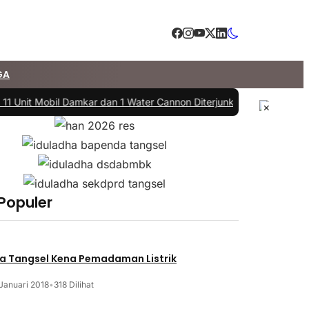
GA
11 Unit Mobil Damkar dan 1 Water Cannon Diterjunkan
|
#3 -
DPRD dan 
×
 Populer
a Tangsel Kena Pemadaman Listrik
Januari 2018
•
318 Dilihat