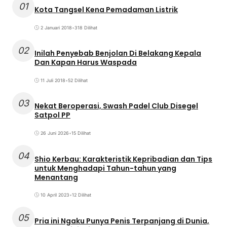
01
Kota Tangsel Kena Pemadaman Listrik
2 Januari 2018
•
318 Dilihat
02
Inilah Penyebab Benjolan Di Belakang Kepala
Dan Kapan Harus Waspada
11 Juli 2018
•
52 Dilihat
03
Nekat Beroperasi, Swash Padel Club Disegel
Satpol PP
26 Juni 2026
•
15 Dilihat
04
Shio Kerbau: Karakteristik Kepribadian dan Tips
untuk Menghadapi Tahun-tahun yang
Menantang
10 April 2023
•
12 Dilihat
05
Pria ini Ngaku Punya Penis Terpanjang di Dunia,