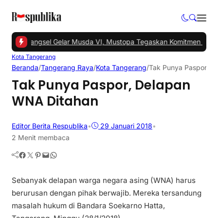
 -
PKS Tangsel Gelar Musda VI, Mustopa Tegaskan Komitmen PKS M
Kota Tangerang
Beranda
/
Tangerang Raya
/
Kota Tangerang
/
Tak Punya Paspor, D
Tak Punya Paspor, Delapan
WNA Ditahan
Editor Berita Respublika
•
29 Januari 2018
•
2 Menit membaca
Facebook
Twitter
Pinterest
Mail
WhatsApp
Sebanyak delapan warga negara asing (WNA) harus
berurusan dengan pihak berwajib. Mereka tersandung
masalah hukum di Bandara Soekarno Hatta,