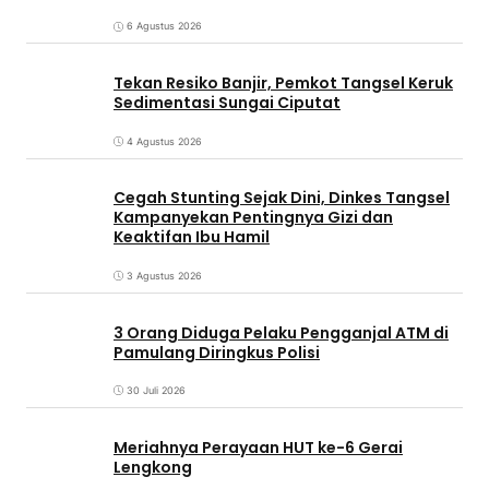
6 Agustus 2026
Tekan Resiko Banjir, Pemkot Tangsel Keruk
Sedimentasi Sungai Ciputat
4 Agustus 2026
Cegah Stunting Sejak Dini, Dinkes Tangsel
Kampanyekan Pentingnya Gizi dan
Keaktifan Ibu Hamil
3 Agustus 2026
3 Orang Diduga Pelaku Pengganjal ATM di
Pamulang Diringkus Polisi
30 Juli 2026
Meriahnya Perayaan HUT ke-6 Gerai
Lengkong