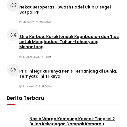
03
Nekat Beroperasi, Swash Padel Club Disegel
Satpol PP
26 Juni 2026
•
15 Dilihat
04
Shio Kerbau: Karakteristik Kepribadian dan Tips
untuk Menghadapi Tahun-tahun yang
Menantang
10 April 2023
•
12 Dilihat
05
Pria ini Ngaku Punya Penis Terpanjang di Dunia,
Ternyata ini Triknya
7 Januari 2018
•
11 Dilihat
Berita Terbaru
Nasib Warga Kampung Koceak Tangsel 2
Bulan Kekeringan Dampak Kemarau