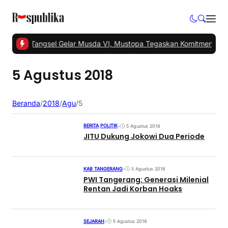
#1 -
PKS Tangsel Gelar Musda VI, Mustopa Tegaskan Komitmen PKS
5 Agustus 2018
Beranda
/
2018
/
Agu
/
5
BERITA
|
POLITIK
•
5 Agustus 2018
JITU Dukung Jokowi Dua Periode
KAB TANGERANG
•
5 Agustus 2018
PWI Tangerang: Generasi Milenial
Rentan Jadi Korban Hoaks
SEJARAH
•
5 Agustus 2018