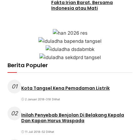
Fakta Irian Barat, Bersama
Indonesia atau Mati
Berita Populer
01
Kota Tangsel Kena Pemadaman Listrik
2 Januari 2018
•
318 Dilihat
02
Inilah Penyebab Benjolan Di Belakang Kepala
Dan Kapan Harus Waspada
11 Juli 2018
•
52 Dilihat