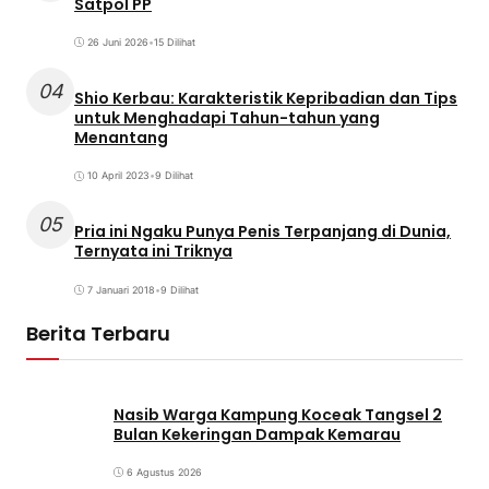
Satpol PP
26 Juni 2026
•
15 Dilihat
04
Shio Kerbau: Karakteristik Kepribadian dan Tips
untuk Menghadapi Tahun-tahun yang
Menantang
10 April 2023
•
9 Dilihat
05
Pria ini Ngaku Punya Penis Terpanjang di Dunia,
Ternyata ini Triknya
7 Januari 2018
•
9 Dilihat
Berita Terbaru
Nasib Warga Kampung Koceak Tangsel 2
Bulan Kekeringan Dampak Kemarau
6 Agustus 2026