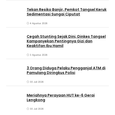
Tekan Resiko Banjir, Pemkot Tangsel Keruk
Sedimentasi Sungai Ciputat
4 Agustus 2026
Cegah Stunting Sejak Dini, Dinkes Tangsel
Kampanyekan Pentingnya Gizi dan
Keaktifan Ibu Hamil
3 Agustus 2026
3 Orang Diduga Pelaku Pengganjal ATM di
Pamulang Diringkus Polisi
30 Juli 2026
Meriahnya Perayaan HUT ke-6 Gerai
Lengkong
30 Juli 2026