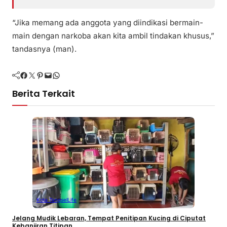
“Jika memang ada anggota yang diindikasi bermain-
main dengan narkoba akan kita ambil tindakan khusus,”
tandasnya (man).
Facebook
Twitter
Pinterest
Mail
WhatsApp
Berita Terkait
Kota Tangsel
Life
Jelang Mudik Lebaran, Tempat Penitipan Kucing di Ciputat
Kebanjiran Titipan