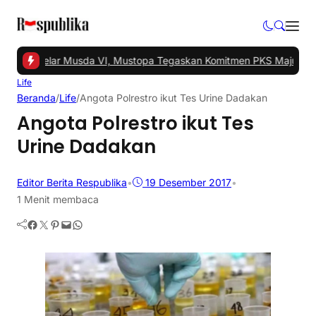
ngsel Gelar Musda VI, Mustopa Tegaskan Komitmen PKS Majukan T
Life
Beranda
/
Life
/
Angota Polrestro ikut Tes Urine Dadakan
Angota Polrestro ikut Tes
Urine Dadakan
Editor Berita Respublika
•
19 Desember 2017
•
1 Menit membaca
Facebook
Twitter
Pinterest
Mail
WhatsApp