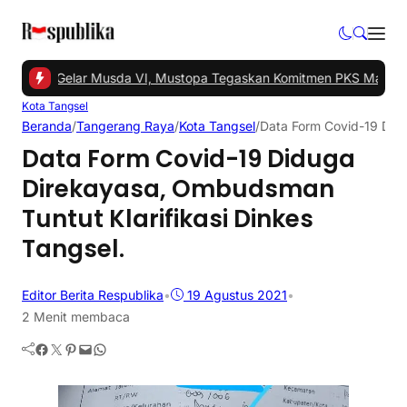
angsel Gelar Musda VI, Mustopa Tegaskan Komitmen PKS Majukan 
Kota Tangsel
Beranda
/
Tangerang Raya
/
Kota Tangsel
/
Data Form Covid-19 Didu
Data Form Covid-19 Diduga
Direkayasa, Ombudsman
Tuntut Klarifikasi Dinkes
Tangsel.
Editor Berita Respublika
•
19 Agustus 2021
•
2 Menit membaca
Facebook
Twitter
Pinterest
Mail
WhatsApp