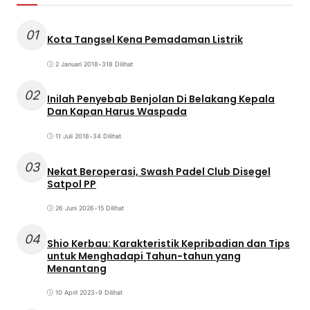
01
Kota Tangsel Kena Pemadaman Listrik
2 Januari 2018
•
318 Dilihat
02
Inilah Penyebab Benjolan Di Belakang Kepala
Dan Kapan Harus Waspada
11 Juli 2018
•
34 Dilihat
03
Nekat Beroperasi, Swash Padel Club Disegel
Satpol PP
26 Juni 2026
•
15 Dilihat
04
Shio Kerbau: Karakteristik Kepribadian dan Tips
untuk Menghadapi Tahun-tahun yang
Menantang
10 April 2023
•
9 Dilihat