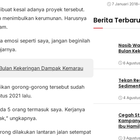
7 Januari 2018
•
buat kesal adanya proyek tersebut.
dan menimbulkan kerumunan. Harusnya
Berita Terbar
lam.
a emosi seperti saya, jangan beginilah
Nasib Wa
jarnya.
Bulan Ke
6 Agustu
Bulan Kekeringan Dampak Kemarau
Tekan Res
Sediment
aikan gorong-gorong tersebut sudah
us 2021 lalu.
4 Agustu
ada 5 orang termasuk saya. Kerjanya
Cegah Stu
pak,” ungkapnya.
Kampanye
Ibu Hamil
rong dilakukan lantaran jalan setempat
3 Agustu