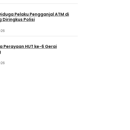
Diduga Pelaku Pengganjal ATM di
Diringkus Polisi
026
a Perayaan HUT ke-6 Gerai
g
026