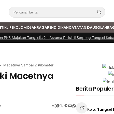
ITIK
LIFE
KOLOM
OLAHRAGA
PENDIDIKAN
CATATAN DAUS
OLAHRA
 PKS Majukan Tangsel
|
#2 -
Asrama Polisi di Serpong Tangsel Kebaka
ki Macetnya Sampai 2 Kilometer
ki Macetnya
Berita Populer
Facebook
Twitter
Pinterest
Mail
WhatsApp
a
01
Kota Tangsel