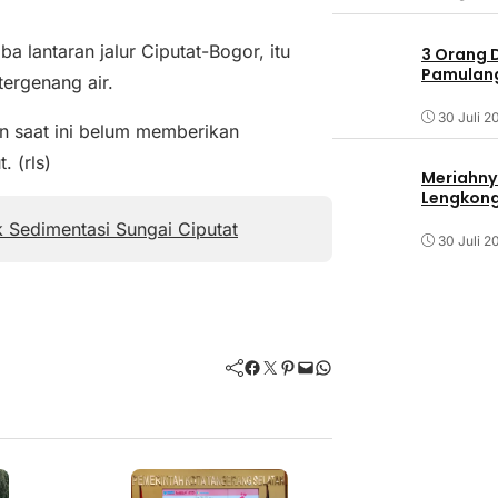
a lantaran jalur Ciputat-Bogor, itu
3 Orang 
Pamulang 
ergenang air.
30 Juli 2
n saat ini belum memberikan
 (rls)
Meriahny
Lengkon
k Sedimentasi Sungai Ciputat
30 Juli 2
Facebook
Twitter
Pinterest
Mail
WhatsApp