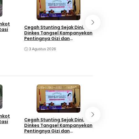
Kota Tangse
Kota Tangsel
emkot
3 Orang Diduga
Cegah Stunting Sejak Dini,
tasi
Pengganjal ATM
Dinkes Tangsel Kampanyekan
Diringkus Polisi
Pentingnya Gizi dan
Keaktifan Ibu Hamil
30 Juli 2026
3 Agustus 2026
Kota Tangse
Kota Tangsel
emkot
3 Orang Diduga
Cegah Stunting Sejak Dini,
tasi
Pengganjal ATM
Dinkes Tangsel Kampanyekan
Diringkus Polisi
Pentingnya Gizi dan
Keaktifan Ibu Hamil