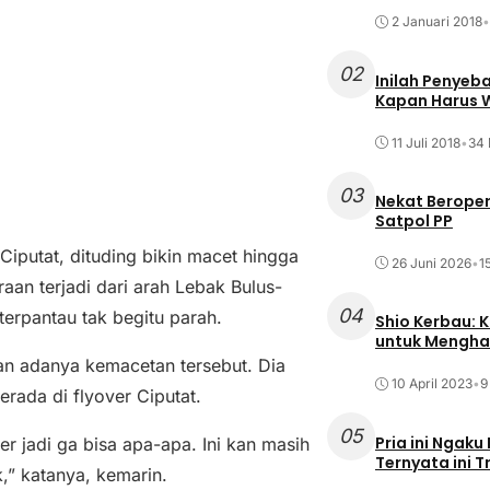
2 Januari 2018
•
02
Inilah Penyeb
Kapan Harus
11 Juli 2018
•
34 
03
Nekat Beroper
Satpol PP
iputat, dituding bikin macet hingga
26 Juni 2026
•
1
an terjadi dari arah Lebak Bulus-
04
erpantau tak begitu parah.
Shio Kerbau: K
untuk Mengha
an adanya kemacetan tersebut. Dia
10 April 2023
•
9
rada di flyover Ciputat.
05
Pria ini Ngaku
er jadi ga bisa apa-apa. Ini kan masih
Ternyata ini T
,” katanya, kemarin.