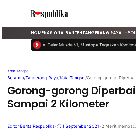
HOME
NASIONAL
BANTEN
TANGERANG RAYA
POL
#1 -
PKS Tangsel Gelar Musda VI, Mustopa Tegaskan Komitmen
Kota Tangsel
Beranda
/
Tangerang Raya
/
Kota Tangsel
/
Gorong-gorong Diperbai
Gorong-gorong Diperbai
Sampai 2 Kilometer
Editor Berita Respublika
•
1 September 2021
•
2 Menit membac