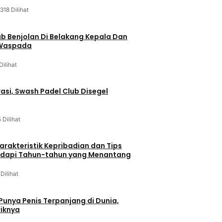
318 Dilihat
ab Benjolan Di Belakang Kepala Dan
 Waspada
Dilihat
asi, Swash Padel Club Disegel
5 Dilihat
arakteristik Kepribadian dan Tips
dapi Tahun-tahun yang Menantang
 Dilihat
 Punya Penis Terpanjang di Dunia,
riknya