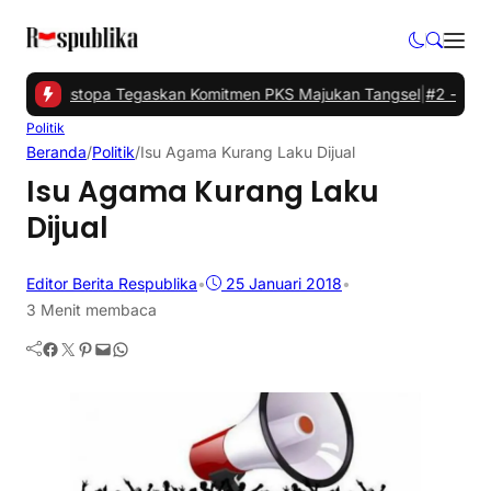
 VI, Mustopa Tegaskan Komitmen PKS Majukan Tangsel
|
#2 -
Asrama
Politik
Beranda
/
Politik
/
Isu Agama Kurang Laku Dijual
Isu Agama Kurang Laku
Dijual
Editor Berita Respublika
•
25 Januari 2018
•
3 Menit membaca
Facebook
Twitter
Pinterest
Mail
WhatsApp