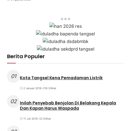
Berita Populer
01
Kota Tangsel Kena Pemadaman Listrik
2 Januari 2018
•
318 Dilihat
02
Inilah Penyebab Benjolan Di Belakang Kepala
Dan Kapan Harus Waspada
11 Juli 2018
•
32 Dilihat