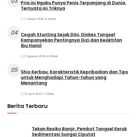
03
Pria ini Ngaku Punya Penis Terpanjang di Dunia,
Ternyata ini Triknya
7 Januari 2018
•
8 Dilihat
04
Cegah Stunting Sejak Dini, Dinkes Tangsel
Kampanyekan Pentingnya Gizi dan Keaktifan
Ibu Hamil
3 Agustus 2026
•
8 Dilihat
05
Shio Kerbau: Karakteristik Kepribadian dan Tips
untuk Menghadapi Tahun-tahun yang
Menantang
10 April 2023
•
7 Dilihat
Berita Terbaru
Tekan Resiko Banjir, Pemkot Tangsel Keruk
Sedimentasi Sungai Ciputat