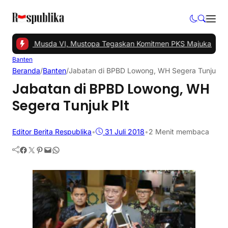
el Gelar Musda VI, Mustopa Tegaskan Komitmen PKS Majukan Tang
Banten
Beranda
/
Banten
/
Jabatan di BPBD Lowong, WH Segera Tunjuk Pl
Jabatan di BPBD Lowong, WH
Segera Tunjuk Plt
Editor Berita Respublika
•
31 Juli 2018
•
2 Menit membaca
Facebook
Twitter
Pinterest
Mail
WhatsApp