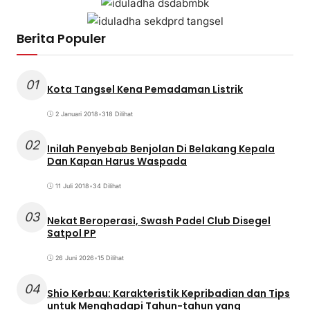
Berita Populer
01
Kota Tangsel Kena Pemadaman Listrik
2 Januari 2018
•
318 Dilihat
02
Inilah Penyebab Benjolan Di Belakang Kepala
Dan Kapan Harus Waspada
11 Juli 2018
•
34 Dilihat
03
Nekat Beroperasi, Swash Padel Club Disegel
Satpol PP
26 Juni 2026
•
15 Dilihat
04
Shio Kerbau: Karakteristik Kepribadian dan Tips
untuk Menghadapi Tahun-tahun yang