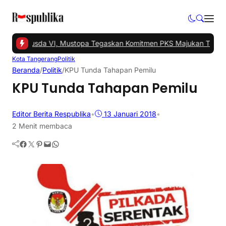
Gelar Musda VI, Mustopa Tegaskan Komitmen PKS Majukan Tangsel
Kota Tangerang
Politik
Beranda
/
Politik
/
KPU Tunda Tahapan Pemilu
KPU Tunda Tahapan Pemilu
Editor Berita Respublika
•
13 Januari 2018
•
2 Menit membaca
Facebook
Twitter
Pinterest
Mail
WhatsApp