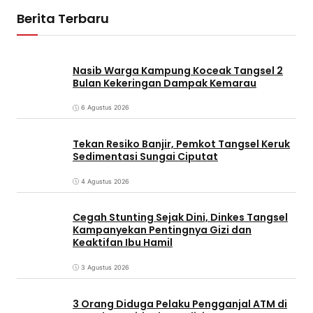
Berita Terbaru
Nasib Warga Kampung Koceak Tangsel 2
Bulan Kekeringan Dampak Kemarau
6 Agustus 2026
Tekan Resiko Banjir, Pemkot Tangsel Keruk
Sedimentasi Sungai Ciputat
4 Agustus 2026
Cegah Stunting Sejak Dini, Dinkes Tangsel
Kampanyekan Pentingnya Gizi dan
Keaktifan Ibu Hamil
3 Agustus 2026
3 Orang Diduga Pelaku Pengganjal ATM di