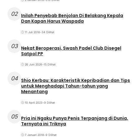
02
Inilah Penyebab Benjolan Di Belakang Kepala
Dan Kapan Harus Waspada
11 Juli 2018
•
34 Dilihat
03
Nekat Beroperasi, Swash Padel Club Disegel
Satpol PP
26 Juni 2026
•
15 Dilihat
04
Shio Kerbau: Karakteristik Kepribadian dan Tips
untuk Menghadapi Tahun-tahun yang
Menantang
10 April 2023
•
9 Dilihat
05
Pria ini Ngaku Punya Penis Terpanjang di Dunia,
Ternyata ini Triknya
7 Januari 2018
•
9 Dilihat