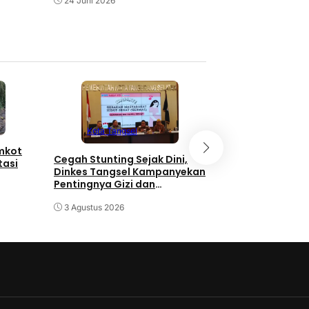
24 Juni 2026
Kota Tangse
Kota Tangsel
emkot
3 Orang Diduga
Cegah Stunting Sejak Dini,
tasi
Pengganjal ATM
Dinkes Tangsel Kampanyekan
Diringkus Polisi
Pentingnya Gizi dan
Keaktifan Ibu Hamil
30 Juli 2026
3 Agustus 2026