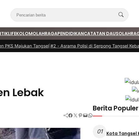
ITIK
LIFE
KOLOM
OLAHRAGA
PENDIDIKAN
CATATAN DAUS
OLAHRA
 PKS Majukan Tangsel
|
#2 -
Asrama Polisi di Serpong Tangsel Kebaka
en Lebak
Berita Populer
Facebook
Twitter
Pinterest
Mail
WhatsApp
a
01
Kota Tangsel