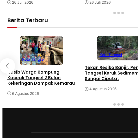
Satyaraga
26 Juli 2026
26 Juli 2026
Berita Terbaru
Kota Tangsel
Kota Tangsel
Tekan Resiko Banjir, P
Nasib Warga Kampung
Tangsel Keruk Sedimen
Koceak Tangsel 2 Bulan
Sungai Ciputat
Kekeringan Dampak Kemarau
4 Agustus 2026
6 Agustus 2026