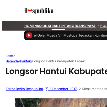
HOME
NASIONAL
BANTEN
TANGERANG RAYA
POL
#1 -
PKS Tangsel Gelar Musda VI, Mustopa Tegaskan Komitmen
Banten
Beranda
/
Banten
/
Longsor Hantui Kabupaten Lebak
Longsor Hantui Kabupat
Editor Berita Respublika
•
2 Desember 2017
•
2 Menit membac