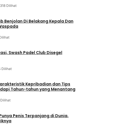
318 Dilihat
ab Benjolan Di Belakang Kepala Dan
 Waspada
Dilihat
asi, Swash Padel Club Disegel
5 Dilihat
arakteristik Kepribadian dan Tips
dapi Tahun-tahun yang Menantang
 Dilihat
 Punya Penis Terpanjang di Dunia,
riknya