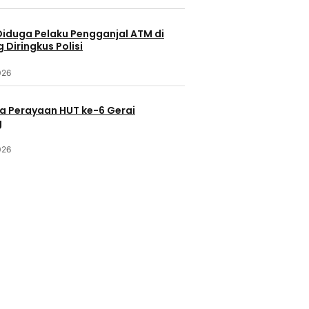
Diduga Pelaku Pengganjal ATM di
Diringkus Polisi
026
a Perayaan HUT ke-6 Gerai
g
026