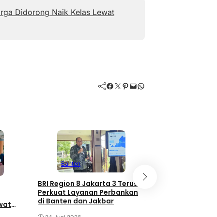
rga Didorong Naik Kelas Lewat
Facebook
Twitter
Pinterest
Mail
WhatsApp
Banten
Banten
Bea Cukai Bant
BRI Region 8 Jakarta 3 Terus
Peredaran 8,2 J
Perkuat Layanan Perbankan
Rokok Ilegal di 
di Banten dan Jakbar
wat
Budaya
12 Juni 2026