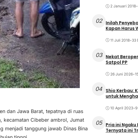
2 Januari 2018
•
02
Inilah Penyeb
Kapan Harus
11 Juli 2018
•
33 
03
Nekat Beroper
Satpol PP
26 Juni 2026
•
1
04
Shio Kerbau: K
untuk Mengha
10 April 2023
•
9
n dan Jawa Barat, tepatnya di ruas
en, kecamatan Cibeber ambrol, Jumat
05
Pria ini Ngaku
ng menjadi tanggung jawab Dinas Bina
Ternyata ini T
ujan tinggi.