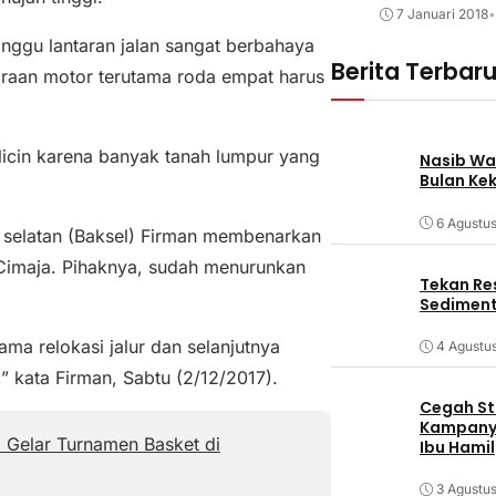
7 Januari 2018
•
rganggu lantaran jalan sangat berbahaya
Berita Terbar
araan motor terutama roda empat harus
licin karena banyak tanah lumpur yang
Nasib Wa
Bulan Ke
6 Agustu
 selatan (Baksel) Firman membenarkan
– Cimaja. Pihaknya, sudah menurunkan
Tekan Res
Sediment
ma relokasi jalur dan selanjutnya
4 Agustu
” kata Firman, Sabtu (2/12/2017).
Cegah Stu
Kampanye
 Gelar Turnamen Basket di
Ibu Hamil
3 Agustu