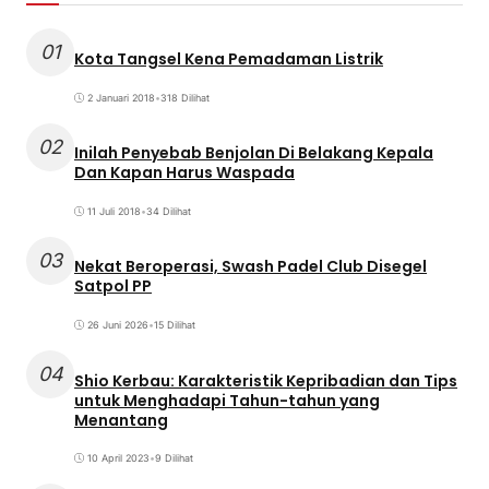
01
Kota Tangsel Kena Pemadaman Listrik
2 Januari 2018
•
318 Dilihat
02
Inilah Penyebab Benjolan Di Belakang Kepala
Dan Kapan Harus Waspada
11 Juli 2018
•
34 Dilihat
03
Nekat Beroperasi, Swash Padel Club Disegel
Satpol PP
26 Juni 2026
•
15 Dilihat
04
Shio Kerbau: Karakteristik Kepribadian dan Tips
untuk Menghadapi Tahun-tahun yang
Menantang
10 April 2023
•
9 Dilihat