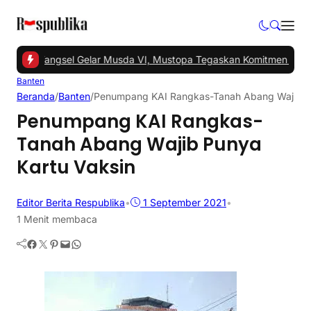
 -
PKS Tangsel Gelar Musda VI, Mustopa Tegaskan Komitmen PKS M
Banten
Beranda
/
Banten
/
Penumpang KAI Rangkas-Tanah Abang Wajib Pu
Penumpang KAI Rangkas-
Tanah Abang Wajib Punya
Kartu Vaksin
Editor Berita Respublika
•
1 September 2021
•
1 Menit membaca
Facebook
Twitter
Pinterest
Mail
WhatsApp