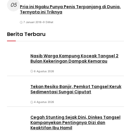
05
Pria ini Ngaku Punya Penis Terpanjang di Dunia,
Ternyata ini Triknya
7 Januari 2018
•
9 Dilihat
Berita Terbaru
Nasib Warga Kampung Koceak Tangsel 2
Bulan Kekeringan Dampak Kemarau
6 Agustus 2026
Tekan Resiko Banjir, Pemkot Tangsel Keruk
Sedimentasi Sungai Ciputat
4 Agustus 2026
Cegah Stunting Sejak Dini, Dinkes Tangsel
Kampanyekan Pentingnya Gizi dan
Keaktifan Ibu Hamil