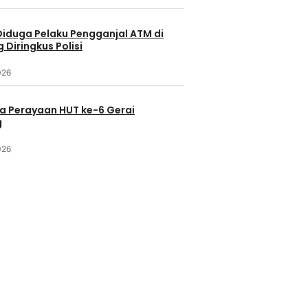
Diduga Pelaku Pengganjal ATM di
Diringkus Polisi
026
a Perayaan HUT ke-6 Gerai
g
026