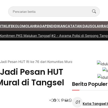
ITIK
LIFE
KOLOM
OLAHRAGA
PENDIDIKAN
CATATAN DAUS
OLAHRA
itmen PKS Majukan Tangsel
|
#2 -
Asrama Polisi di Serpong Tangsel 
 Jadi Pesan HUT RI ke 76 dari Komunitas Mural di Tangsel
 Jadi Pesan HUT
Mural di Tangsel
Berita Populer
Facebook
Twitter
Pinterest
Mail
WhatsApp
01
Kota Tangsel