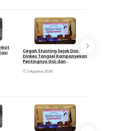
Kota Tangse
Kota Tangsel
emkot
3 Orang Diduga
Cegah Stunting Sejak Dini,
tasi
Pengganjal ATM
Dinkes Tangsel Kampanyekan
Diringkus Polisi
Pentingnya Gizi dan
Keaktifan Ibu Hamil
30 Juli 2026
3 Agustus 2026
Kota Tangse
Kota Tangsel