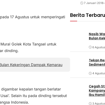
7 Januari 2018
•
Berita Terbar
 pada 17 Agustus untuk memperingati
Nasib Wa
Bulan Ke
s Mural Golek Kota Tangsel untuk
6 Agustu
r dinding.
Tekan Res
Sediment
Bulan Kekeringan Dampak Kemarau
4 Agustu
Cegah Stu
, digambar kepalan tangan berlatar
Kampanye
Ibu Hamil
sai’. Selain itu pada dinding tersebut
angsa Indonesia.
3 Agustu