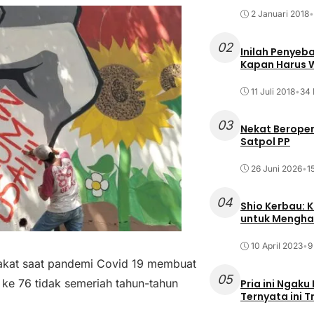
2 Januari 2018
•
02
Inilah Penyeb
Kapan Harus
11 Juli 2018
•
34 
03
Nekat Beroper
Satpol PP
26 Juni 2026
•
1
04
Shio Kerbau: K
untuk Mengha
10 April 2023
•
9
akat saat pandemi Covid 19 membuat
05
 ke 76 tidak semeriah tahun-tahun
Pria ini Ngaku
Ternyata ini T