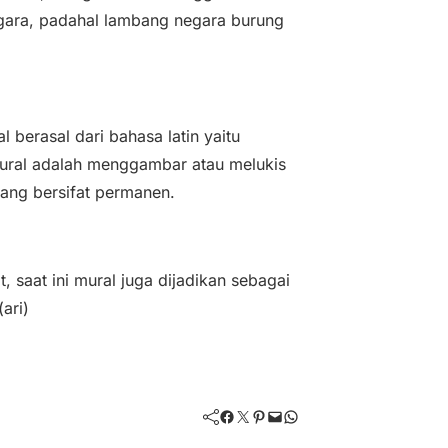
egara, padahal lambang negara burung
l berasal dari bahasa latin yaitu
 mural adalah menggambar atau melukis
yang bersifat permanen.
saat ini mural juga dijadikan sebagai
ari)
Facebook
Twitter
Pinterest
Mail
WhatsApp