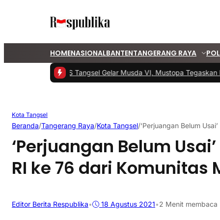
HOME
NASIONAL
BANTEN
TANGERANG RAYA
POL
#1 -
PKS Tangsel Gelar Musda VI, Mustopa Tegaskan Kom
Kota Tangsel
Beranda
/
Tangerang Raya
/
Kota Tangsel
/
‘Perjuangan Belum Usai’
‘Perjuangan Belum Usai’
RI ke 76 dari Komunitas 
Editor Berita Respublika
•
18 Agustus 2021
•
2 Menit membaca