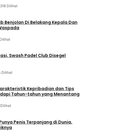
318 Dilihat
ab Benjolan Di Belakang Kepala Dan
 Waspada
Dilihat
asi, Swash Padel Club Disegel
5 Dilihat
arakteristik Kepribadian dan Tips
dapi Tahun-tahun yang Menantang
 Dilihat
 Punya Penis Terpanjang di Dunia,
riknya