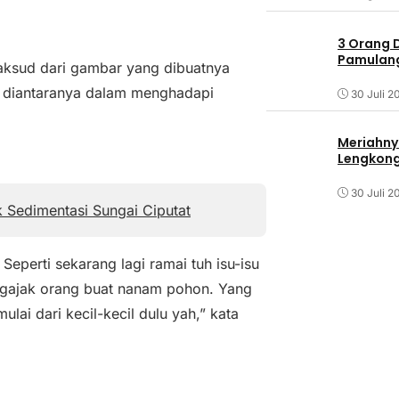
3 Orang 
Pamulang 
aksud dari gambar yang dibuatnya
g diantaranya dalam menghadapi
30 Juli 2
Meriahny
Lengkon
30 Juli 2
k Sedimentasi Sungai Ciputat
eperti sekarang lagi ramai tuh isu-isu
 ngajak orang buat nanam pohon. Yang
lai dari kecil-kecil dulu yah,” kata