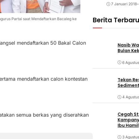
7 Januari 2018
•
Berita Terbar
urus Partai saat Mendaftarkan Bacaleg ke
Tangsel mendaftarkan 50 Bakal Calon
Nasib Wa
Bulan Ke
6 Agustu
pertama mendaftarkan calon kontestan
Tekan Res
Sediment
4 Agustu
Cegah Stu
takan semua berkas yang diserahkan
Kampanye
Ibu Hamil
3 Agustu