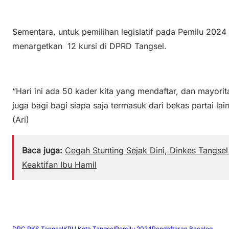
Sementara, untuk pemilihan legislatif pada Pemilu 202
menargetkan 12 kursi di DPRD Tangsel.
“Hari ini ada 50 kader kita yang mendaftar, dan mayori
juga bagi bagi siapa saja termasuk dari bekas partai l
(Ari)
Baca juga:
Cegah Stunting Sejak Dini, Dinkes Tangs
Keaktifan Ibu Hamil
DPC PKS Tangsel
KPU Kota Tangsel
Pemilu 2024
Pendaftaran Bacaleg