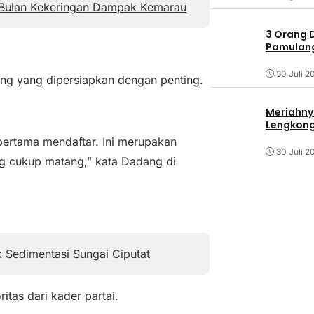
Bulan Kekeringan Dampak Kemarau
3 Orang 
Pamulang 
30 Juli 2
ng yang dipersiapkan dengan penting.
Meriahny
Lengkon
pertama mendaftar. Ini merupakan
30 Juli 2
g cukup matang,” kata Dadang di
k Sedimentasi Sungai Ciputat
tas dari kader partai.