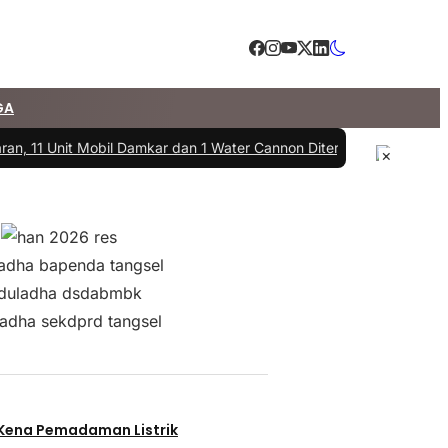
GA
, 11 Unit Mobil Damkar dan 1 Water Cannon Diterjunkan
|
#3 -
DPRD da
×
 Kena Pemadaman Listrik