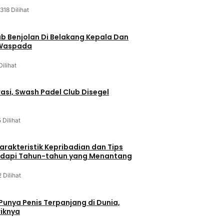
318 Dilihat
ab Benjolan Di Belakang Kepala Dan
 Waspada
Dilihat
asi, Swash Padel Club Disegel
5 Dilihat
arakteristik Kepribadian dan Tips
dapi Tahun-tahun yang Menantang
2 Dilihat
 Punya Penis Terpanjang di Dunia,
riknya