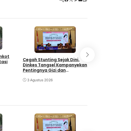
Kota Tangse
Kota Tangsel
emkot
3 Orang Diduga
Cegah Stunting Sejak Dini,
tasi
Pengganjal ATM
Dinkes Tangsel Kampanyekan
Diringkus Polisi
Pentingnya Gizi dan
Keaktifan Ibu Hamil
30 Juli 2026
3 Agustus 2026