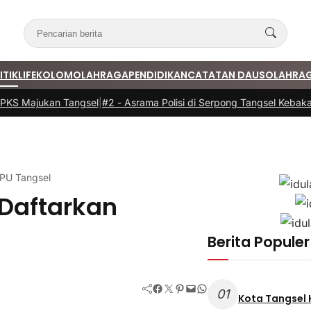
ITIK
LIFE
KOLOM
OLAHRAGA
PENDIDIKAN
CATATAN DAUS
OLAHRA
 Majukan Tangsel
|
#2 -
Asrama Polisi di Serpong Tangsel Kebakaran
KPU Tangsel
 Daftarkan
Berita Populer
Facebook
Twitter
Pinterest
Mail
WhatsApp
01
Kota Tangsel