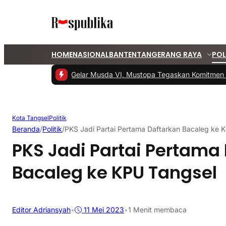
HOME
NASIONAL
BANTEN
TANGERANG RAYA
POL
#1 -
PKS Tangsel Gelar Musda VI, Mustopa Tegaskan Komitmen PKS
Kota Tangsel
Politik
Beranda
/
Politik
/
PKS Jadi Partai Pertama Daftarkan Bacaleg ke 
PKS Jadi Partai Pertama
Bacaleg ke KPU Tangsel
Editor Adriansyah
•
11 Mei 2023
•
1 Menit membaca