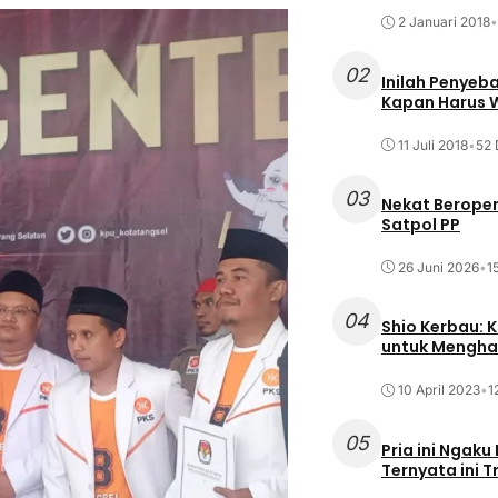
2 Januari 2018
•
02
Inilah Penyeb
Kapan Harus
11 Juli 2018
•
52 
03
Nekat Beroper
Satpol PP
26 Juni 2026
•
1
04
Shio Kerbau: K
untuk Mengha
10 April 2023
•
1
05
Pria ini Ngaku
Ternyata ini T