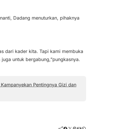
4 nanti, Dadang menuturkan, pihaknya
tas dari kader kita. Tapi kami membuka
ain juga untuk bergabung,”pungkasnya.
el Kampanyekan Pentingnya Gizi dan
Facebook
Twitter
Pinterest
Mail
WhatsApp