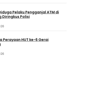
Diduga Pelaku Pengganjal ATM di
Diringkus Polisi
026
a Perayaan HUT ke-6 Gerai
g
026