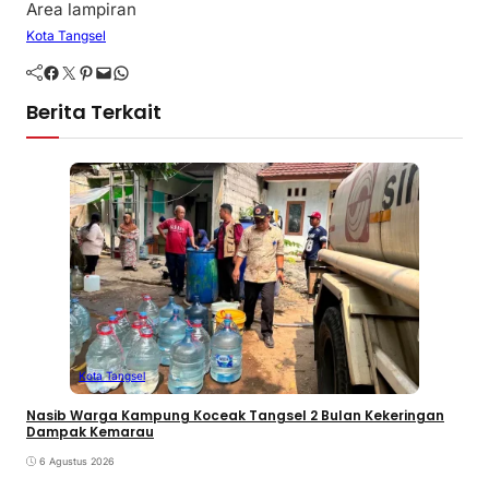
Area lampiran
Kota Tangsel
Facebook
Twitter
Pinterest
Mail
WhatsApp
Berita Terkait
Kota Tangsel
Nasib Warga Kampung Koceak Tangsel 2 Bulan Kekeringan
Dampak Kemarau
6 Agustus 2026