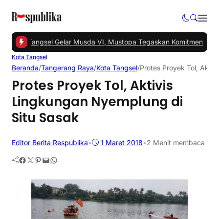
 -
PKS Tangsel Gelar Musda VI, Mustopa Tegaskan Komitmen PKS M
Kota Tangsel
Beranda
/
Tangerang Raya
/
Kota Tangsel
/
Protes Proyek Tol, Akti
Protes Proyek Tol, Aktivis
Lingkungan Nyemplung di
Situ Sasak
Editor Berita Respublika
•
1 Maret 2018
•
2 Menit membaca
Facebook
Twitter
Pinterest
Mail
WhatsApp