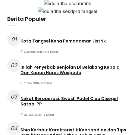
Berita Populer
01
Kota Tangsel Kena Pemadaman Listrik
2 Januari 2018
•
318 Dilihat
02
Inilah Penyebab Benjolan Di Belakang Kepala
Dan Kapan Harus Waspada
11 Juli 2018
•
52 Dilihat
03
Nekat Beroperasi, Swash Padel Club Disegel
Satpol PP
26 Juni 2026
•
15 Dilihat
04
Shio Kerbau: Karakteristik Kepribadian dan Tips