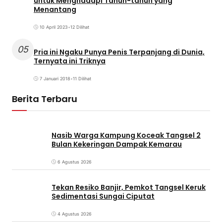
untuk Menghadapi Tahun-tahun yang
Menantang
10 April 2023
•
12 Dilihat
05
Pria ini Ngaku Punya Penis Terpanjang di Dunia,
Ternyata ini Triknya
7 Januari 2018
•
11 Dilihat
Berita Terbaru
Nasib Warga Kampung Koceak Tangsel 2
Bulan Kekeringan Dampak Kemarau
6 Agustus 2026
Tekan Resiko Banjir, Pemkot Tangsel Keruk
Sedimentasi Sungai Ciputat
4 Agustus 2026