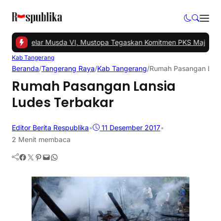
ngsel Gelar Musda VI, Mustopa Tegaskan Komitmen PKS Majukan T
Kab Tangerang
Beranda
/
Tangerang Raya
/
Kab Tangerang
/
Rumah Pasangan Lans
Rumah Pasangan Lansia
Ludes Terbakar
Editor Berita Respublika
•
11 Desember 2017
•
2 Menit membaca
Facebook
Twitter
Pinterest
Mail
WhatsApp