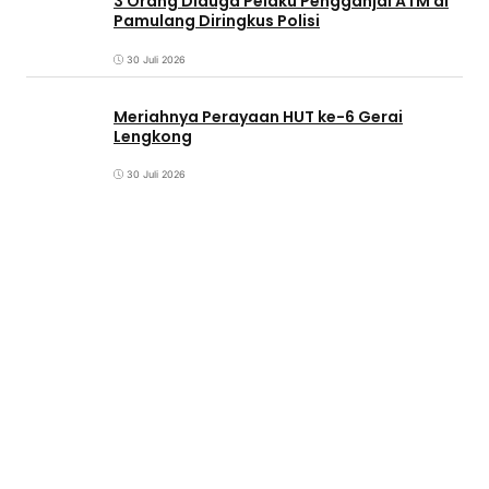
3 Orang Diduga Pelaku Pengganjal ATM di
Pamulang Diringkus Polisi
30 Juli 2026
Meriahnya Perayaan HUT ke-6 Gerai
Lengkong
30 Juli 2026