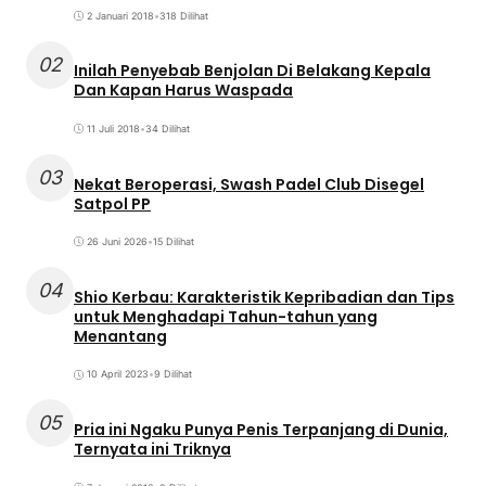
2 Januari 2018
•
318 Dilihat
02
Inilah Penyebab Benjolan Di Belakang Kepala
Dan Kapan Harus Waspada
11 Juli 2018
•
34 Dilihat
03
Nekat Beroperasi, Swash Padel Club Disegel
Satpol PP
26 Juni 2026
•
15 Dilihat
04
Shio Kerbau: Karakteristik Kepribadian dan Tips
untuk Menghadapi Tahun-tahun yang
Menantang
10 April 2023
•
9 Dilihat
05
Pria ini Ngaku Punya Penis Terpanjang di Dunia,
Ternyata ini Triknya