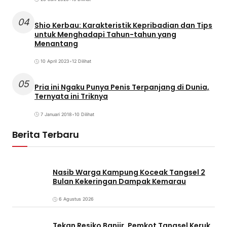
04
Shio Kerbau: Karakteristik Kepribadian dan Tips
untuk Menghadapi Tahun-tahun yang
Menantang
10 April 2023
•
12 Dilihat
05
Pria ini Ngaku Punya Penis Terpanjang di Dunia,
Ternyata ini Triknya
7 Januari 2018
•
10 Dilihat
Berita Terbaru
Nasib Warga Kampung Koceak Tangsel 2
Bulan Kekeringan Dampak Kemarau
6 Agustus 2026
Tekan Resiko Banjir, Pemkot Tangsel Keruk