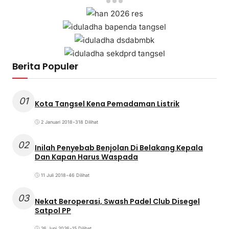
Berita Populer
01
Kota Tangsel Kena Pemadaman Listrik
2 Januari 2018
•
318 Dilihat
02
Inilah Penyebab Benjolan Di Belakang Kepala
Dan Kapan Harus Waspada
11 Juli 2018
•
46 Dilihat
03
Nekat Beroperasi, Swash Padel Club Disegel
Satpol PP
26 Juni 2026
•
15 Dilihat