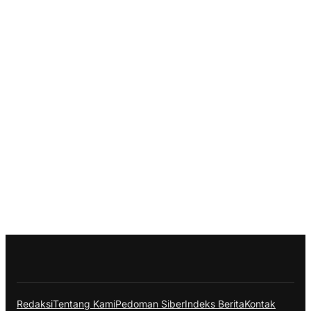
Redaksi
Tentang Kami
Pedoman Siber
Indeks Berita
Kontak