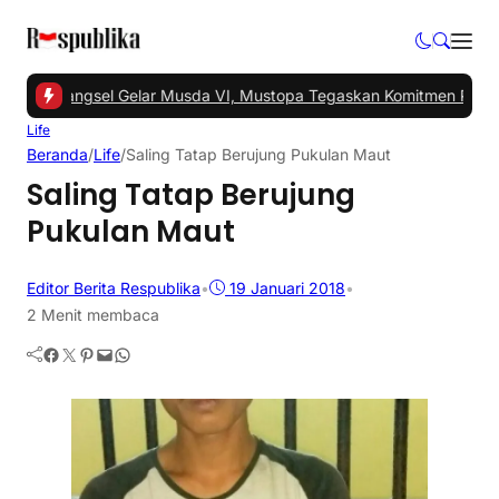
-
PKS Tangsel Gelar Musda VI, Mustopa Tegaskan Komitmen PKS Ma
Life
Beranda
/
Life
/
Saling Tatap Berujung Pukulan Maut
Saling Tatap Berujung
Pukulan Maut
Editor Berita Respublika
•
19 Januari 2018
•
2 Menit membaca
Facebook
Twitter
Pinterest
Mail
WhatsApp