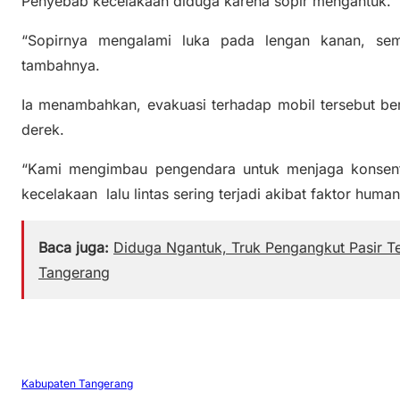
Penyebab kecelakaan diduga karena sopir mengantuk.
“Sopirnya mengalami luka pada lengan kanan, sem
tambahnya.
Ia menambahkan, evakuasi terhadap mobil tersebut be
derek.
“Kami mengimbau pengendara untuk menjaga konsentra
kecelakaan lalu lintas sering terjadi akibat faktor human 
Baca juga:
Diduga Ngantuk, Truk Pengangkut Pasir T
Tangerang
Kabupaten Tangerang