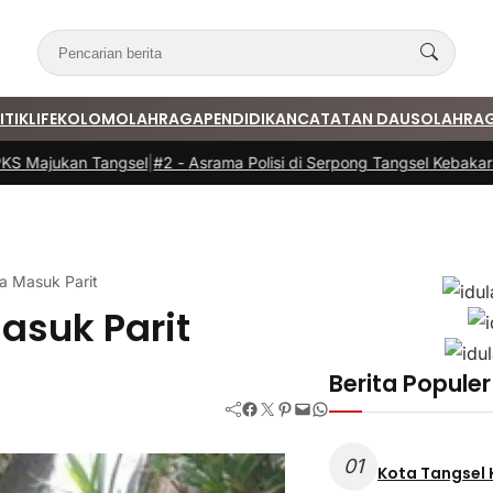
ITIK
LIFE
KOLOM
OLAHRAGA
PENDIDIKAN
CATATAN DAUS
OLAHRA
 Majukan Tangsel
|
#2 -
Asrama Polisi di Serpong Tangsel Kebakaran,
a Masuk Parit
asuk Parit
Berita Populer
Facebook
Twitter
Pinterest
Mail
WhatsApp
01
Kota Tangsel