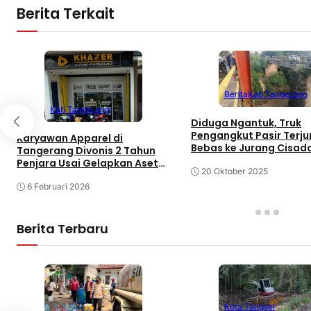
Berita Terkait
Berita
Kab Tangerang
Kab Tangerang
Diduga Ngantuk, Truk
Pengangkut Pasir Terju
Karyawan Apparel di
Bebas ke Jurang Cisad
Tangerang Divonis 2 Tahun
Tangerang
Penjara Usai Gelapkan Aset
20 Oktober 2025
Kantor
6 Februari 2026
Berita Terbaru
Kota Tangsel