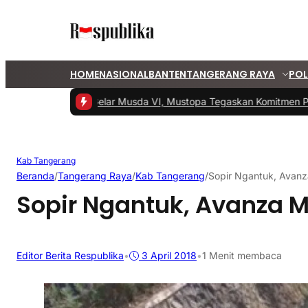
HOME
NASIONAL
BANTEN
TANGERANG RAYA
POL
#1 -
PKS Tangsel Gelar Musda VI, Mustopa Tegaskan Komitmen PKS
Kab Tangerang
Beranda
/
Tangerang Raya
/
Kab Tangerang
/
Sopir Ngantuk, Avanz
Sopir Ngantuk, Avanza M
Editor Berita Respublika
•
3 April 2018
•
1 Menit membaca