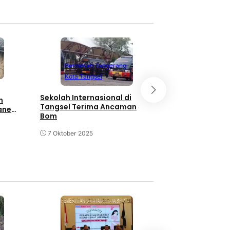
Berita
Kab Tangerang
Kab Tanger
Kota Tangsel
Pengemudi SUV 
Pengendara Mot
Sekolah Internasional di
n
tewas di Tempa
Tangsel Terima Ancaman
ane
Bom
20 September 20
7 Oktober 2025