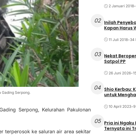
2 Januari 2018
•
02
Inilah Penyeb
Kapan Harus
11 Juli 2018
•
34 
03
Nekat Beroper
Satpol PP
26 Juni 2026
•
1
04
Shio Kerbau: K
a Gading Serpong.
untuk Mengha
10 April 2023
•
9
 Gading Serpong, Kelurahan Pakulonan
05
Pria ini Ngaku
Ternyata ini T
terperosok ke saluran air area sekitar