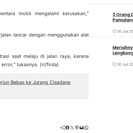
entara mobil mengalami kerusakan,”
3 Orang 
Pamulang 
30 Juli 2
rjalan lancar dengan menggunakan alat
Meriahny
Lengkon
si saat melaju di jalan raya, karena
error,” tukasnya. (rr/firda)
30 Juli 2
erjun Bebas ke Jurang Cisadane
Facebook
Twitter
Pinterest
Mail
WhatsApp