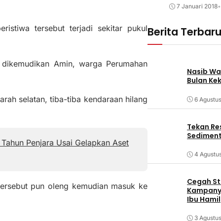
7 Januari 2018
•
stiwa tersebut terjadi sekitar pukul
Berita Terbar
ang dikemudikan Amin, warga Perumahan
Nasib Wa
Bulan Ke
rah selatan, tiba-tiba kendaraan hilang
6 Agustu
Tekan Res
Sediment
 Tahun Penjara Usai Gelapkan Aset
4 Agustu
Cegah Stu
tersebut pun oleng kemudian masuk ke
Kampanye
Ibu Hamil
3 Agustu