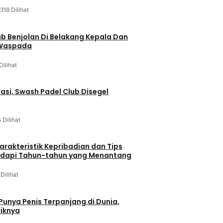
318 Dilihat
ab Benjolan Di Belakang Kepala Dan
 Waspada
Dilihat
asi, Swash Padel Club Disegel
5 Dilihat
arakteristik Kepribadian dan Tips
dapi Tahun-tahun yang Menantang
 Dilihat
 Punya Penis Terpanjang di Dunia,
riknya