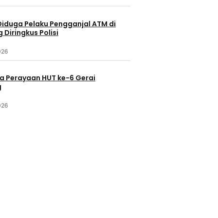
Diduga Pelaku Pengganjal ATM di
Diringkus Polisi
026
a Perayaan HUT ke-6 Gerai
g
026