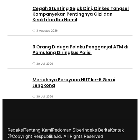
Cegah Stunting Sejak Dini, Dinkes Tangsel
Kampanyekan Pentingnya Gizi dan
Keaktifan Ibu Hamil
3 Agustus 2026
3 Orang Diduga Pelaku Pengganjal ATM di
Pamulang Diringkus Polisi
30 Juli 2026
Meriahnya Perayaan HUT ke-6 Gerai
Lengkong
30 Juli 2026
Redaksi
Tentang Kami
Pedoman Siber
Indeks Berita
Kontak
@Copyright Respublika.id. All Rights Reserved