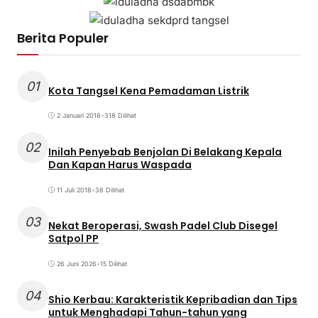
Berita Populer
01
Kota Tangsel Kena Pemadaman Listrik
2 Januari 2018
•
318 Dilihat
02
Inilah Penyebab Benjolan Di Belakang Kepala
Dan Kapan Harus Waspada
11 Juli 2018
•
38 Dilihat
03
Nekat Beroperasi, Swash Padel Club Disegel
Satpol PP
26 Juni 2026
•
15 Dilihat
04
Shio Kerbau: Karakteristik Kepribadian dan Tips
untuk Menghadapi Tahun-tahun yang