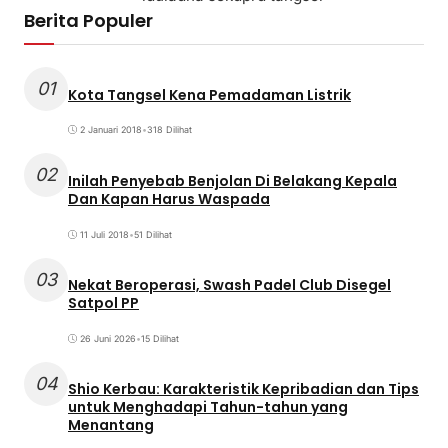
Berita Populer
01
Kota Tangsel Kena Pemadaman Listrik
2 Januari 2018
•
318 Dilihat
02
Inilah Penyebab Benjolan Di Belakang Kepala
Dan Kapan Harus Waspada
11 Juli 2018
•
51 Dilihat
03
Nekat Beroperasi, Swash Padel Club Disegel
Satpol PP
26 Juni 2026
•
15 Dilihat
04
Shio Kerbau: Karakteristik Kepribadian dan Tips
untuk Menghadapi Tahun-tahun yang
Menantang