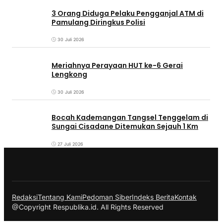
3 Orang Diduga Pelaku Pengganjal ATM di
Pamulang Diringkus Polisi
30 Juli 2026
Meriahnya Perayaan HUT ke-6 Gerai
Lengkong
30 Juli 2026
Bocah Kademangan Tangsel Tenggelam di
Sungai Cisadane Ditemukan Sejauh 1 Km
27 Juli 2026
Redaksi
Tentang Kami
Pedoman Siber
Indeks Berita
Kontak
@Copyright Respublika.id. All Rights Reserved