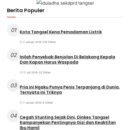
Berita Populer
01
Kota Tangsel Kena Pemadaman Listrik
2 Januari 2018
•
318 Dilihat
02
Inilah Penyebab Benjolan Di Belakang Kepala
Dan Kapan Harus Waspada
11 Juli 2018
•
32 Dilihat
03
Pria ini Ngaku Punya Penis Terpanjang di Dunia,
Ternyata ini Triknya
7 Januari 2018
•
8 Dilihat
04
Cegah Stunting Sejak Dini, Dinkes Tangsel
Kampanyekan Pentingnya Gizi dan Keaktifan
Ibu Hamil