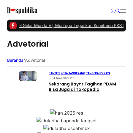
KS Tangsel Gelar Musda VI, Mustopa Tegaskan Komitmen PKS Majuk
Advetorial
Beranda
/
Advetorial
BANTEN
|
KOTA TANGERANG
|
TANGERANG RAYA
•
14 November 2019
Sekarang Bayar Tagihan PDAM
Bisa Juga di Tokopedia