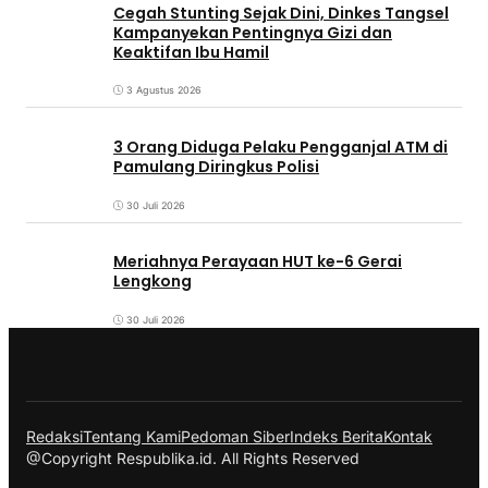
Cegah Stunting Sejak Dini, Dinkes Tangsel
Kampanyekan Pentingnya Gizi dan
Keaktifan Ibu Hamil
3 Agustus 2026
3 Orang Diduga Pelaku Pengganjal ATM di
Pamulang Diringkus Polisi
30 Juli 2026
Meriahnya Perayaan HUT ke-6 Gerai
Lengkong
30 Juli 2026
Redaksi
Tentang Kami
Pedoman Siber
Indeks Berita
Kontak
@Copyright Respublika.id. All Rights Reserved