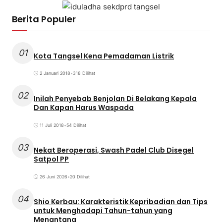
Berita Populer
01
Kota Tangsel Kena Pemadaman Listrik
2 Januari 2018
•
318 Dilihat
02
Inilah Penyebab Benjolan Di Belakang Kepala
Dan Kapan Harus Waspada
11 Juli 2018
•
54 Dilihat
03
Nekat Beroperasi, Swash Padel Club Disegel
Satpol PP
26 Juni 2026
•
20 Dilihat
04
Shio Kerbau: Karakteristik Kepribadian dan Tips
untuk Menghadapi Tahun-tahun yang
Menantang