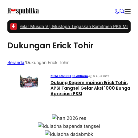
Tangsel Gelar Musda VI, Mustopa Tegaskan Komitmen PKS Majukan
Dukungan Erick Tohir
Beranda
/
Dukungan Erick Tohir
KOTA TANGSEL
|
OLAHRAGA
•
9 April 2023
Dukung Kepemimpinan Erick Tohir,
APSI Tangsel Gelar Aksi 1000 Bunga
Apresiasi PSSI