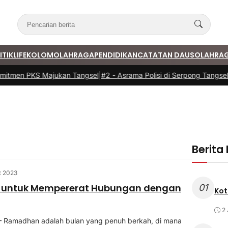
ITIK
LIFE
KOLOM
OLAHRAGA
PENDIDIKAN
CATATAN DAUS
OLAHRA
itmen PKS Majukan Tangsel
|
#2 -
Asrama Polisi di Serpong Tangsel 
Berita
t 2023
 untuk Mempererat Hubungan dengan
01
Kot
2 
 Ramadhan adalah bulan yang penuh berkah, di mana