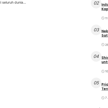
 seluruh dunia...
02
Ini
Kap
11
03
Nek
Sat
2
04
Shi
unt
10
05
Pri
Ter
7 