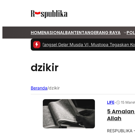
HOME
NASIONAL
BANTEN
TANGERANG RAYA
POL
#1 -
PKS Tangsel Gelar Musda VI, Mustopa Tegaskan Kom
dzikir
Beranda
/
dzikir
LIFE
•
15 Mare
5 Amalan
Allah
RESPUBLIKA –