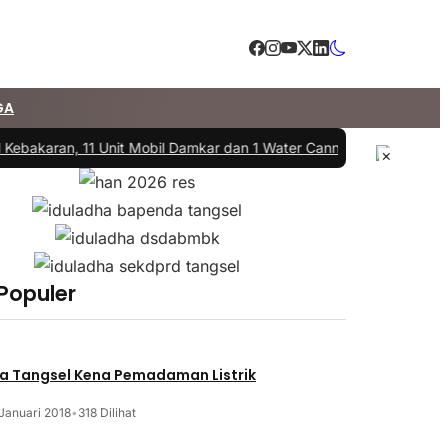
GA
Kebakaran, 11 Unit Mobil Damkar dan 1 Water Cannon Diterjunkan
|
#3
×
 Populer
a Tangsel Kena Pemadaman Listrik
Januari 2018
•
318 Dilihat