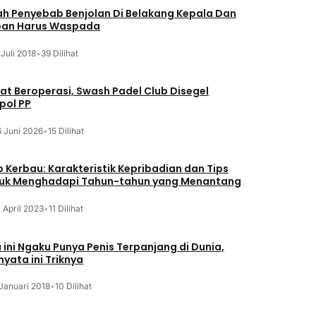
lah Penyebab Benjolan Di Belakang Kepala Dan
an Harus Waspada
 Juli 2018
•
39 Dilihat
at Beroperasi, Swash Padel Club Disegel
pol PP
6 Juni 2026
•
15 Dilihat
o Kerbau: Karakteristik Kepribadian dan Tips
uk Menghadapi Tahun-tahun yang Menantang
 April 2023
•
11 Dilihat
a ini Ngaku Punya Penis Terpanjang di Dunia,
nyata ini Triknya
Januari 2018
•
10 Dilihat