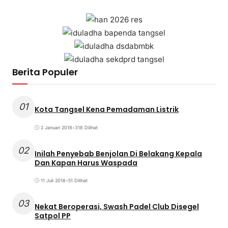
Berita Populer
01
Kota Tangsel Kena Pemadaman Listrik
2 Januari 2018
•
318 Dilihat
02
Inilah Penyebab Benjolan Di Belakang Kepala
Dan Kapan Harus Waspada
11 Juli 2018
•
51 Dilihat
03
Nekat Beroperasi, Swash Padel Club Disegel
Satpol PP