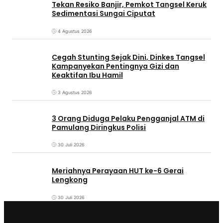
Tekan Resiko Banjir, Pemkot Tangsel Keruk
Sedimentasi Sungai Ciputat
4 Agustus 2026
Cegah Stunting Sejak Dini, Dinkes Tangsel
Kampanyekan Pentingnya Gizi dan
Keaktifan Ibu Hamil
3 Agustus 2026
3 Orang Diduga Pelaku Pengganjal ATM di
Pamulang Diringkus Polisi
30 Juli 2026
Meriahnya Perayaan HUT ke-6 Gerai
Lengkong
30 Juli 2026