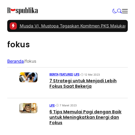
sel Gelar Musda VI, Mustopa Tegaskan Komitmen PKS Majukan Tan
fokus
Beranda
/
fokus
BERITA
|
FEATURED
|
LIFE
•
12 Mei 2023
7 Strategi untuk Menjadi Lebih
Fokus Saat Bekerja
LIFE
•
7 Maret 2023
6 Tips Memulai Pagi dengan Baik
untuk Meningkatkan Energi dan
Fokus