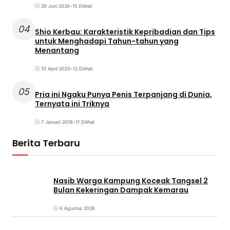
26 Juni 2026
•
15 Dilihat
04
Shio Kerbau: Karakteristik Kepribadian dan Tips
untuk Menghadapi Tahun-tahun yang
Menantang
10 April 2023
•
12 Dilihat
05
Pria ini Ngaku Punya Penis Terpanjang di Dunia,
Ternyata ini Triknya
7 Januari 2018
•
11 Dilihat
Berita Terbaru
Nasib Warga Kampung Koceak Tangsel 2
Bulan Kekeringan Dampak Kemarau
6 Agustus 2026