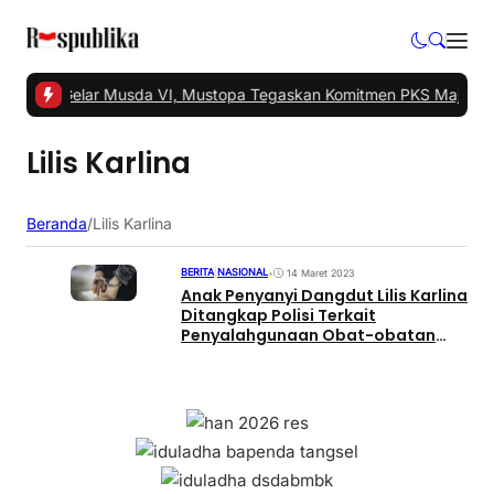
Tangsel Gelar Musda VI, Mustopa Tegaskan Komitmen PKS Majukan
Lilis Karlina
Beranda
/
Lilis Karlina
BERITA
|
NASIONAL
•
14 Maret 2023
Anak Penyanyi Dangdut Lilis Karlina
Ditangkap Polisi Terkait
Penyalahgunaan Obat-obatan
Terlarang