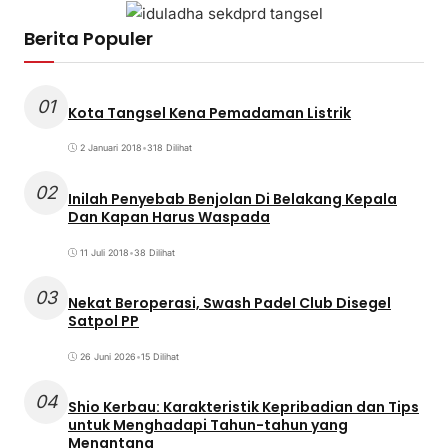
Berita Populer
01
Kota Tangsel Kena Pemadaman Listrik
2 Januari 2018
•
318 Dilihat
02
Inilah Penyebab Benjolan Di Belakang Kepala
Dan Kapan Harus Waspada
11 Juli 2018
•
38 Dilihat
03
Nekat Beroperasi, Swash Padel Club Disegel
Satpol PP
26 Juni 2026
•
15 Dilihat
04
Shio Kerbau: Karakteristik Kepribadian dan Tips
untuk Menghadapi Tahun-tahun yang
Menantang