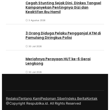
Cegah Stunting Sejak Dini, Dinkes Tangsel
Kampanyekan Pentingnya Gizi dan
Keaktifan Ibu Hamil
3 Agustus 2026
3 Orang Diduga Pelaku Pengganjal ATM di
Pamulang Diringkus Polisi
30 Juli 2026
Meriahnya Perayaan HUT ke-6 Gerai
Lengkong
30 Juli 2026
Redaksi
Tentang Kami
Pedoman Siber
Indeks Berita
Kontak
@Copyright Respublika.id. All Rights Reserved